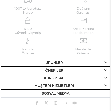
100TL+ Ücretsiz
Değişim
Kargo
Garantisi
%100
Kredi Kartına
Güvenli Alışveriş
Taksit İmkanı
Kapıda
Havale İle
Ödeme
Ödeme
ÜRÜNLER
ÖNERİLER
KURUMSAL
MÜŞTERİ HİZMETLERİ
SOSYAL MEDYA