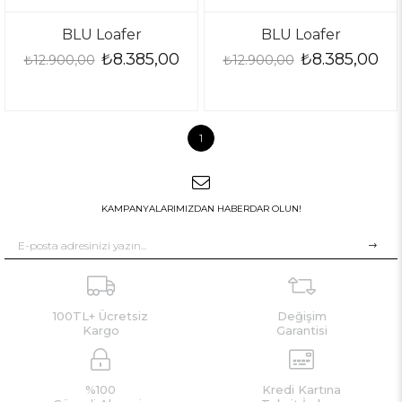
BLU Loafer
BLU Loafer
₺8.385,00
₺8.385,00
₺12.900,00
₺12.900,00
1
KAMPANYALARIMIZDAN HABERDAR OLUN!
100TL+ Ücretsiz
Değişim
Kargo
Garantisi
%100
Kredi Kartına