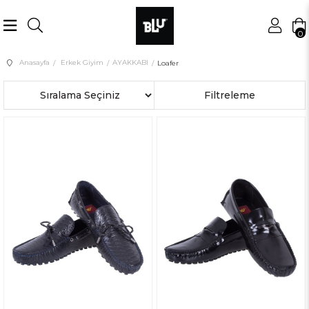
0
Anasayfa
Erkek Giyim
AYAKKABI
Loafer
Sıralama
Filtreleme