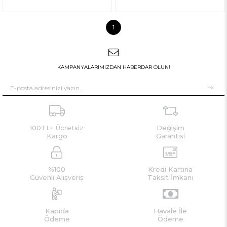
1
KAMPANYALARIMIZDAN HABERDAR OLUN!
100TL+ Ücretsiz
Değişim
Kargo
Garantisi
%100
Kredi Kartına
Güvenli Alışveriş
Taksit İmkanı
Kapıda
Havale İle
Ödeme
Ödeme