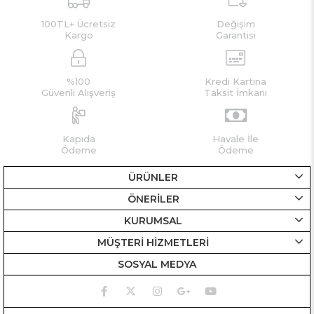
100TL+ Ücretsiz
Değişim
Kargo
Garantisi
%100
Kredi Kartına
Güvenli Alışveriş
Taksit İmkanı
Kapıda
Havale İle
Ödeme
Ödeme
ÜRÜNLER
ÖNERİLER
KURUMSAL
MÜŞTERİ HİZMETLERİ
SOSYAL MEDYA