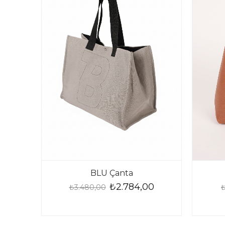
BLU Çanta
₺2.784,00
₺3.480,00
₺