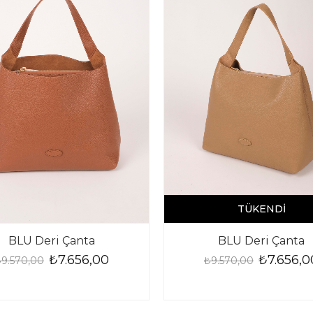
TÜKENDI
BLU Deri Çanta
BLU Deri Çanta
₺7.656,00
₺7.656,0
9.570,00
₺9.570,00