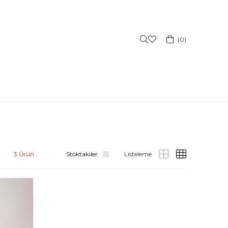
0
3 Ürün
Stoktakiler