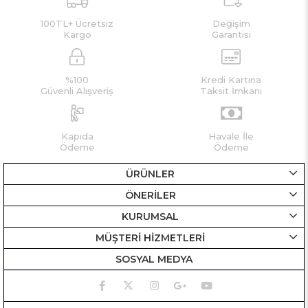
100TL+ Ücretsiz
Değişim
Kargo
Garantisi
%100
Kredi Kartına
Güvenli Alışveriş
Taksit İmkanı
Kapıda
Havale İle
Ödeme
Ödeme
ÜRÜNLER
ÖNERİLER
KURUMSAL
MÜŞTERİ HİZMETLERİ
SOSYAL MEDYA