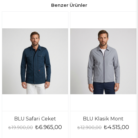
Benzer Ürünler
LU Safari Ceket
BLU Klasik Mont
B
₺6.965,00
₺4.515,00
900,00
₺12.900,00
₺12.