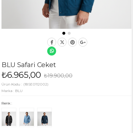
BLU Safari Ceket
₺6.965,00
₺19.900,00
(18SE0112002)
Marka
:
BLU
Renk :