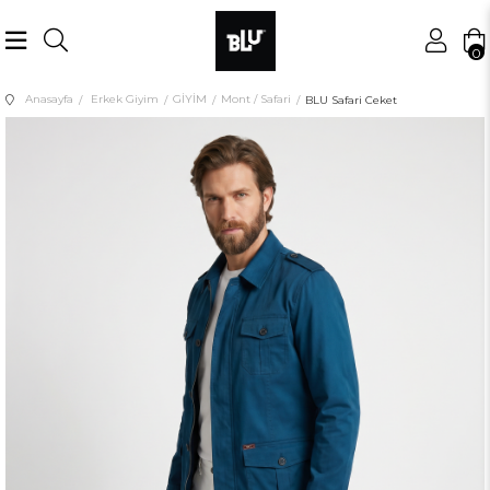
0
Anasayfa
Erkek Giyim
GİYİM
Mont / Safari
BLU Safari Ceket