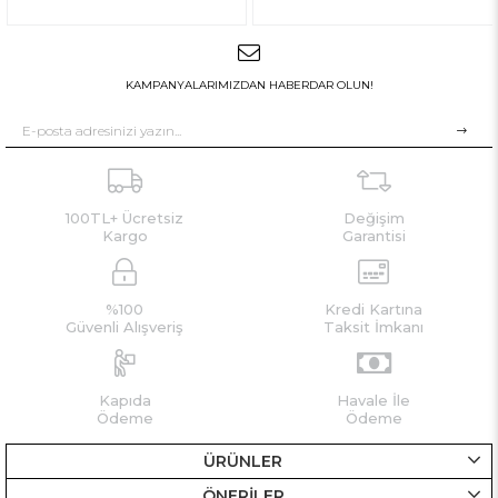
KAMPANYALARIMIZDAN HABERDAR OLUN!
100TL+ Ücretsiz
Değişim
Kargo
Garantisi
%100
Kredi Kartına
Güvenli Alışveriş
Taksit İmkanı
Kapıda
Havale İle
Ödeme
Ödeme
ÜRÜNLER
ÖNERİLER