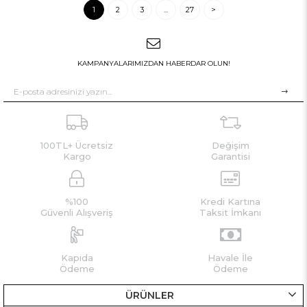
1
2
3
...
27
>
KAMPANYALARIMIZDAN HABERDAR OLUN!
100TL+ Ücretsiz
Değişim
Kargo
Garantisi
%100
Kredi Kartına
Güvenli Alışveriş
Taksit İmkanı
Kapıda
Havale İle
Ödeme
Ödeme
ÜRÜNLER