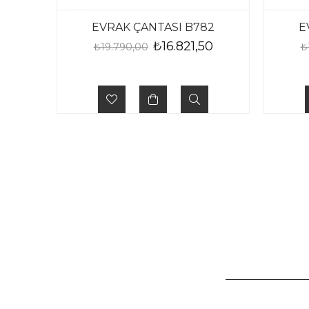
EVRAK ÇANTASI B782
E
₺16.821,50
₺19.790,00
₺