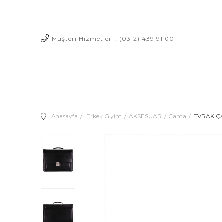
Müşteri Hizmetleri : (0312) 439 91 00
Anasayfa
Erkek Giyim
AKSESUAR
Çanta
EVRAK Ç