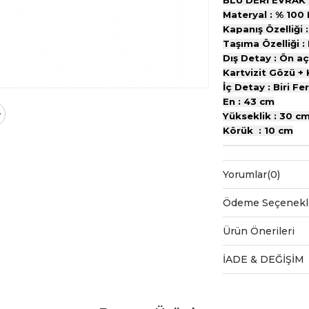
BLU DERİ EVRAK
Materyal : % 100 
Kapanış Özelliği : 
Taşıma Özelliği : 
Dış Detay : Ön a
Kartvizit Gözü +
İç Detay : Biri F
En : 43 cm
Yükseklik : 30 c
Körük : 10 cm
Yorumlar
(0)
Ödeme Seçenekl
Ürün Önerileri
İADE & DEĞİŞİM