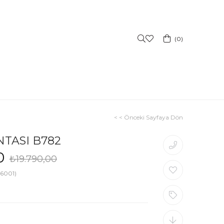
0
< < Önceki Sayfaya Dön
TASI B782
0
₺19.790,00
6001)