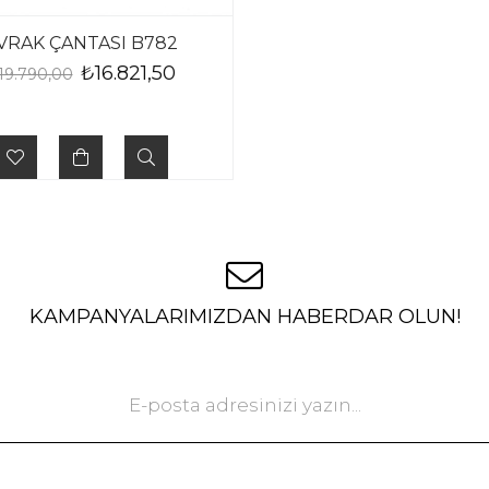
VRAK ÇANTASI B782
₺16.821,50
19.790,00
KAMPANYALARIMIZDAN HABERDAR OLUN!