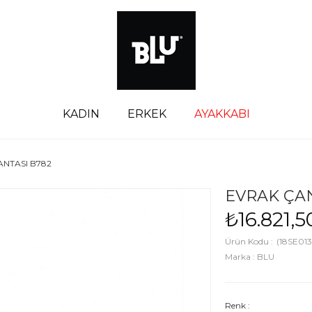
KADIN
ERKEK
AYAKKABI
ANTASI B782
EVRAK ÇAN
₺16.821,5
(18SE013
Marka
:
BLU
Renk :