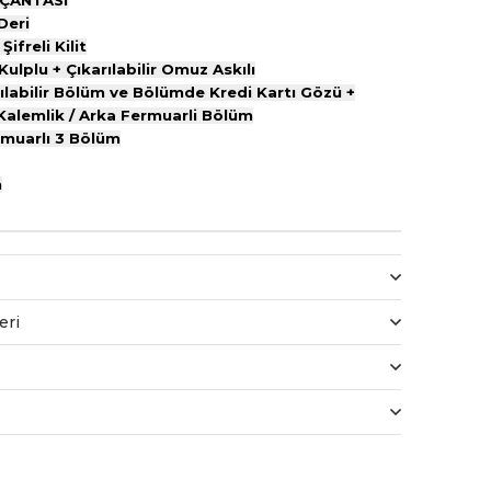
 ÇANTASI
Deri
Şifreli Kilit
Kulplu + Çıkarılabilir Omuz Askılı
çılabilir Bölüm ve Bölümde Kredi Kartı Gözü +
 Kalemlik / Arka Fermuarli Bölüm
ermuarlı 3 Bölüm
m
eri