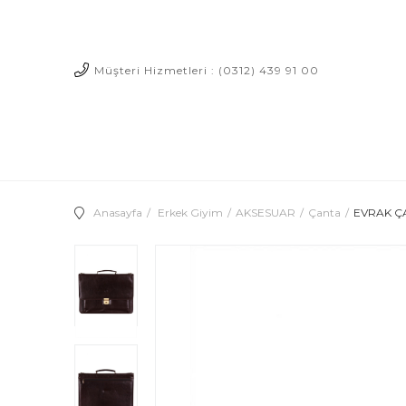
Müşteri Hizmetleri : (0312) 439 91 00
Anasayfa
Erkek Giyim
AKSESUAR
Çanta
EVRAK Ç