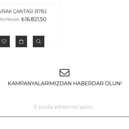
VRAK ÇANTASI B782
₺16.821,50
19.790,00
KAMPANYALARIMIZDAN HABERDAR OLUN!