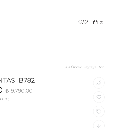
0
< < Önceki Sayfaya Dön
TASI B782
0
₺19.790,00
6001)