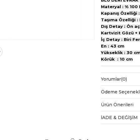
BLU DERİ EVRAK
Materyal : % 100 
Kapanış Özelliği : 
Taşıma Özelliği : 
Dış Detay : Ön a
Kartvizit Gözü +
İç Detay : Biri F
En : 43 cm
Yükseklik : 30 c
Körük : 10 cm
Yorumlar
(0)
Ödeme Seçenekl
Ürün Önerileri
İADE & DEĞİŞİM