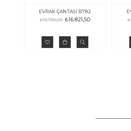
EVRAK ÇANTASI B782
E
₺16.821,50
₺19.790,00
₺