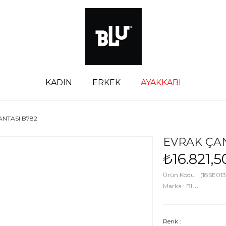
KADIN
ERKEK
AYAKKABI
ANTASI B782
EVRAK ÇAN
₺16.821,5
(18SE013
Marka
:
BLU
Renk :