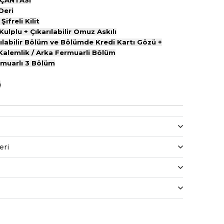
 ÇANTASI
Deri
Şifreli Kilit
Kulplu + Çıkarılabilir Omuz Askılı
çılabilir Bölüm ve Bölümde Kredi Kartı Gözü +
 Kalemlik / Arka Fermuarli Bölüm
ermuarlı 3 Bölüm
m
eri