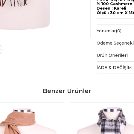
% 100 Cashmere (
Desen : Kareli
Ölçü : 30 cm X 1
Yorumlar
(0)
Ödeme Seçenekl
Ürün Önerileri
İADE & DEĞİŞİM
Benzer Ürünler