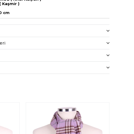
 Kaşmir )
50 cm
eri