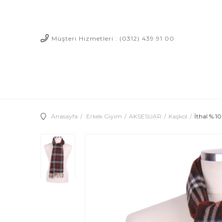
Müşteri Hizmetleri : (0312) 439 91 00
Anasayfa
Erkek Giyim
AKSESUAR
Kaşkol
İthal % 1