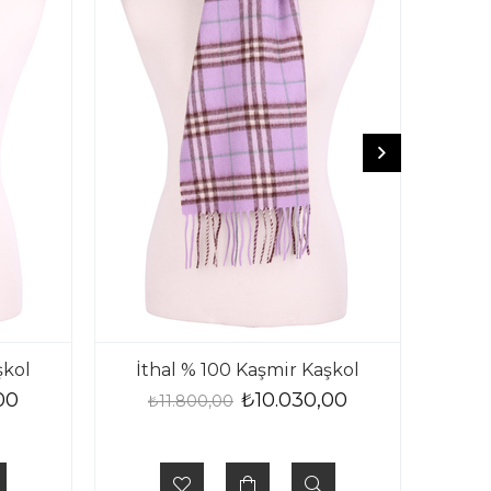
şkol
İthal % 100 Kaşmir Kaşkol
İt
00
₺10.030,00
₺11.800,00
₺