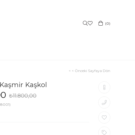
0
< < Önceki Sayfaya Dön
 Kaşmir Kaşkol
00
₺11.800,00
38001)