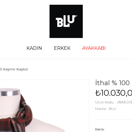
KADIN
ERKEK
AYAKKABI
00 Kaşmir Kaşkol
İthal % 100
₺10.030,
(18KE01
Marka
:
BLU
Renk :