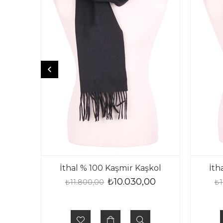
İthal % 100 Kaşmir Kaşkol
İth
₺10.030,00
₺11.800,00
₺1