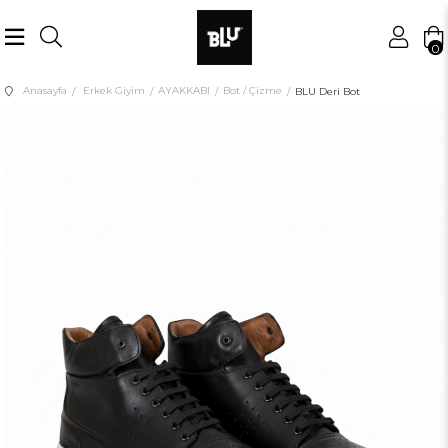
0
Anasayfa
Erkek Giyim
AYAKKABI
Bot / Çizme
BLU Deri Bot