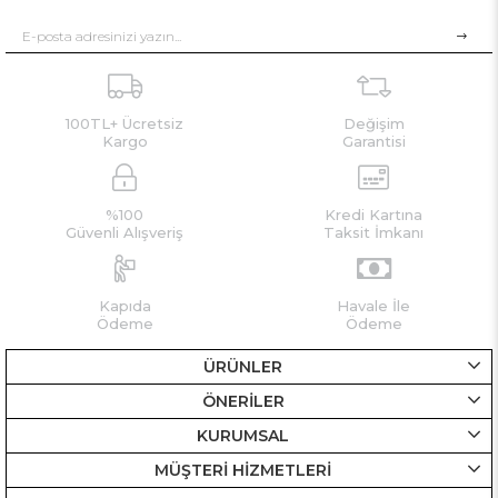
100TL+ Ücretsiz
Değişim
Kargo
Garantisi
%100
Kredi Kartına
Güvenli Alışveriş
Taksit İmkanı
Kapıda
Havale İle
Ödeme
Ödeme
ÜRÜNLER
ÖNERİLER
KURUMSAL
MÜŞTERİ HİZMETLERİ