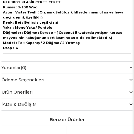
BLU 180’s KLASİK CEKET CEKET
Kumaş : % 100 Wool
Astar : Vister Twill ( Organik Selülozik liflerden mamul ısı ve hava
geçirgenlik özellikli )
Renk : Bej / Belirsiz yeşil çizgi
Yaka : Mono Yaka / Puntolu
Düğmeler :
Düğme : Korozo – ( Coconut Ekvatorda yetişen korozo
meyvesinin kabuğunun sert kısmından elde edilmektedir.)
Model : Tek Kapanış / 2 Düğme / 2 Yırtmaç
Drop : 6
Yorumlar
(0)
Ödeme Seçenekleri
Ürün Önerileri
İADE & DEĞİŞİM
Benzer Ürünler