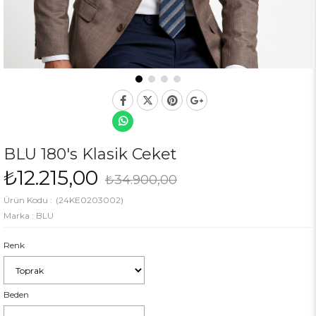
BLU 180's Klasik Ceket
₺12.215,00
₺34.900,00
(24KE0203002)
Marka
:
BLU
Renk
Beden