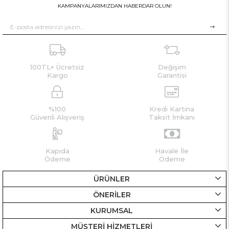
KAMPANYALARIMIZDAN HABERDAR OLUN!
100TL+ Ücretsiz
Değişim
Kargo
Garantisi
%100
Kredi Kartına
Güvenli Alışveriş
Taksit İmkanı
Kapıda
Havale İle
Ödeme
Ödeme
ÜRÜNLER
ÖNERİLER
KURUMSAL
MÜŞTERİ HİZMETLERİ