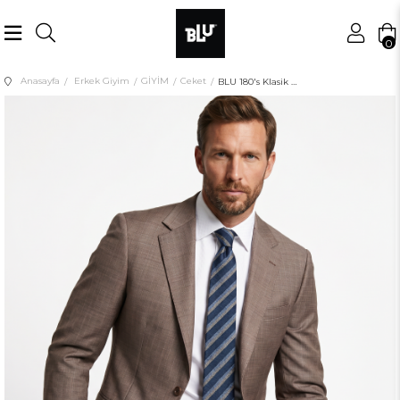
0
Anasayfa
Erkek Giyim
GİYİM
Ceket
BLU 180's Klasik Ceket