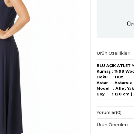
Ür
Ürün Özellikleri
BLU AÇIK ATLET Y
Kumaş : % 98 Wool
Doku : Düz
Astar
:
Astarsız
Model : Atlet Yak
Boy : 120 cm ( Kıs
Yorumlar
(0)
Ürün Önerileri