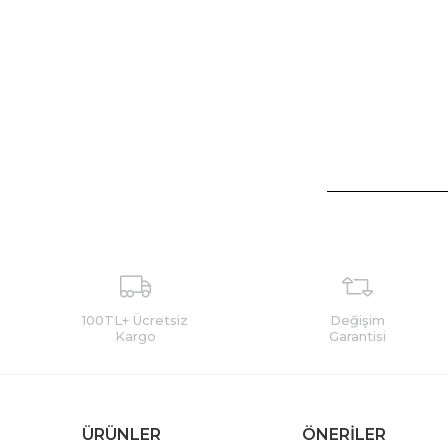
100TL+ Ücretsiz
Değişim
Kargo
Garantisi
ÜRÜNLER
ÖNERİLER