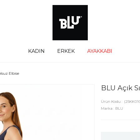
KADIN
ERKEK
AYAKKABI
lsuz Elbise
BLU Açık Sı
(25KK01
Marka
:
BLU