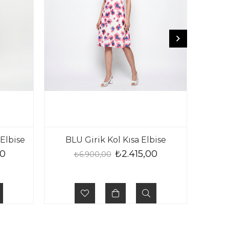
Elbise
BLU Girik Kol Kısa Elbise
BL
00
₺2.415,00
₺6.900,00