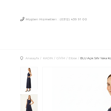
Müşteri Hizmetleri : (0312) 439 91 00
Anasayfa
KADIN
GİYİM
Elbise
BLU Açık Sıfır Yaka Ko