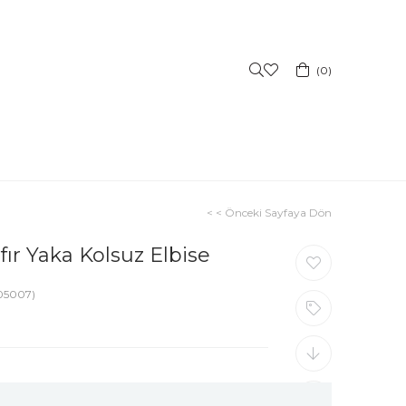
0
< < Önceki Sayfaya Dön
fır Yaka Kolsuz Elbise
05007)