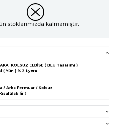
ün stoklarımızda kalmamıştır.
AKA KOLSUZ ELBİSE ( BLU Tasarımı )
 ( Yün ) % 2 Lycra
a / Arka Fermuar / Kolsuz
altılabilir )