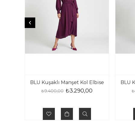
BLU Kuşaklı Manşet Kol Elbise
BLU K
₺3.290,00
₺9.400,00
₺