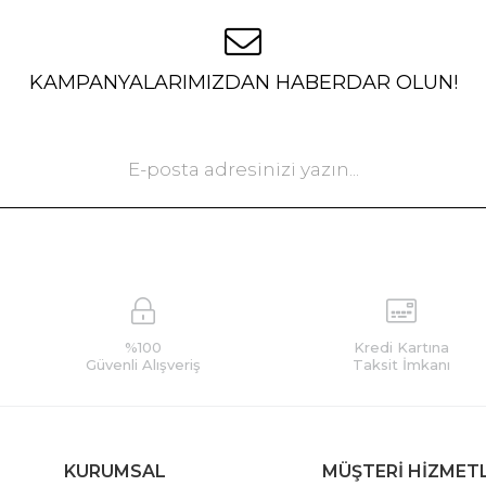
KAMPANYALARIMIZDAN HABERDAR OLUN!
%100
Kredi Kartına
Güvenli Alışveriş
Taksit İmkanı
KURUMSAL
MÜŞTERİ HİZMET