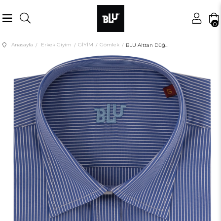
0
Anasayfa
Erkek Giyim
GİYİM
Gömlek
BLU Alttan Düğmeli YakaCepli UK Gömlek