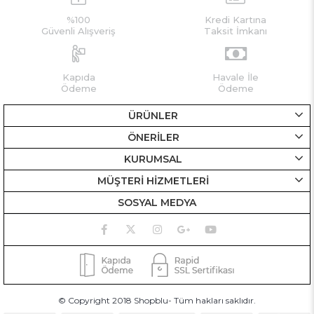
%100
Kredi Kartına
Güvenli Alışveriş
Taksit İmkanı
Kapıda
Havale İle
Ödeme
Ödeme
ÜRÜNLER
ÖNERİLER
KURUMSAL
MÜŞTERİ HİZMETLERİ
SOSYAL MEDYA
© Copyright 2018 Shopblu- Tüm hakları saklıdır.