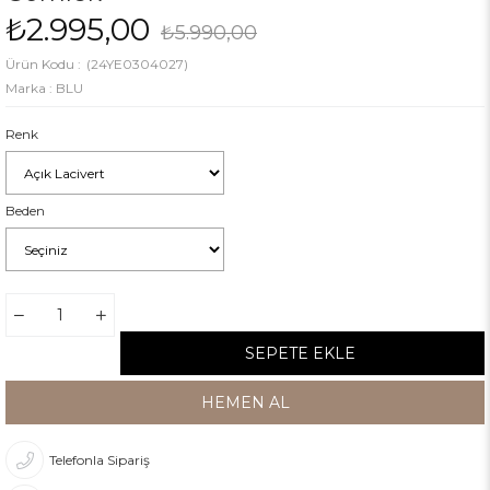
₺2.995,00
₺5.990,00
(24YE0304027)
Marka
:
BLU
Renk
Beden
Telefonla Sipariş