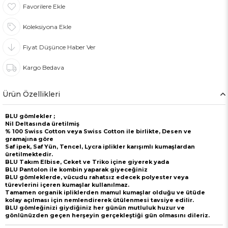
Favorilere Ekle
Koleksiyona Ekle
Fiyat Düşünce Haber Ver
Kargo Bedava
Ürün Özellikleri
BLU gömlekler ;
Nil Deltasında üretilmiş
% 100 Swiss Cotton veya Swiss Cotton ile birlikte, Desen ve
gramajına göre
Saf ipek, Saf Yün, Tencel, Lycra iplikler karışımlı kumaşlardan
üretilmektedir.
BLU Takım Elbise, Ceket ve Triko içine giyerek yada
BLU Pantolon ile kombin yaparak giyeceğiniz
BLU gömleklerde, vücudu rahatsız edecek polyester veya
türevlerini içeren kumaşlar kullanılmaz.
Tamamen organik ipliklerden mamul kumaşlar olduğu ve ütüde
kolay açılması için nemlendirerek ütülenmesi tavsiye edilir.
BLU gömleğinizi giydiğiniz her günün mutluluk huzur ve
gönlünüzden geçen herşeyin gerçekleştiği gün olmasını dileriz.