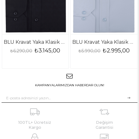
BLU Kravat Yaka Klasik Gömlek
BLU Kravat Yaka Klasik Gömlek
₺3.145,00
₺2.995,00
290,00
₺5.990,00
₺5.9
KAMPANYALARIMIZDAN HABERDAR OLUN!
100TL+ Ücretsiz
Değişim
Kargo
Garantisi