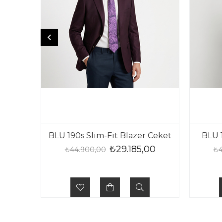
BLU 190s Slim-Fit Blazer Ceket
BLU 1
₺29.185,00
₺44.900,00
₺4