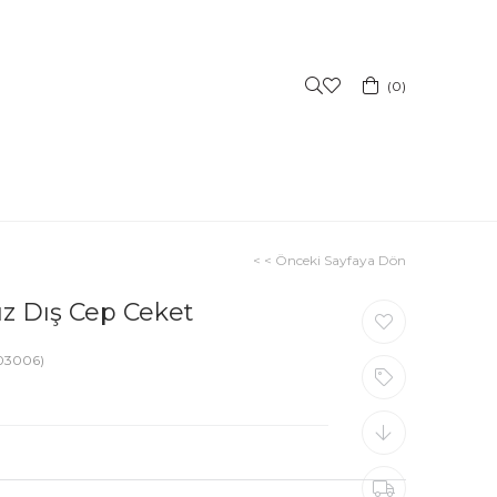
0
< < Önceki Sayfaya Dön
ız Dış Cep Ceket
03006)