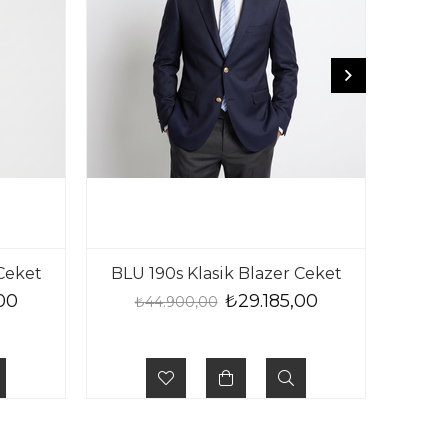
 Ceket
BLU 190s Klasik Blazer Ceket
BLU 
00
₺29.185,00
₺44.900,00
₺