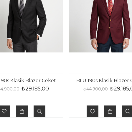
90s Klasik Blazer Ceket
BLU 190s Klasik Blazer
₺29.185,00
₺29.185,
4.900,00
₺44.900,00