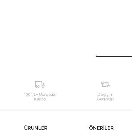
100TL+ Ücretsiz
Değişim
Kargo
Garantisi
ÜRÜNLER
ÖNERİLER