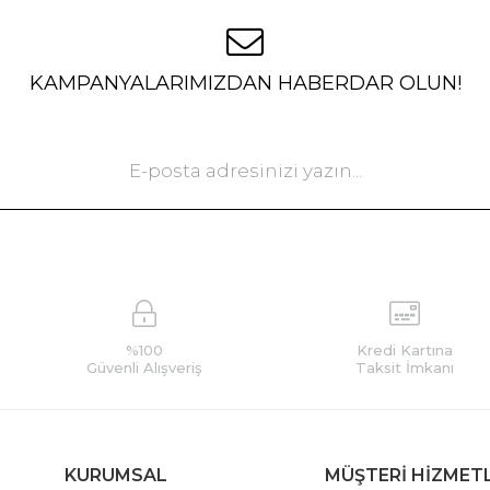
KAMPANYALARIMIZDAN HABERDAR OLUN!
%100
Kredi Kartına
Güvenli Alışveriş
Taksit İmkanı
KURUMSAL
MÜŞTERİ HİZMET