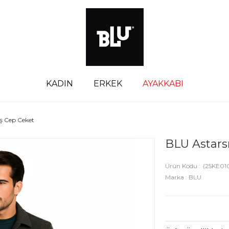
KADIN
ERKEK
AYAKKABI
ış Cep Ceket
BLU Astars
(25KE01
Marka
:
BLU