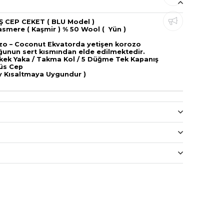
Ş CEP CEKET ( BLU Model )
smere ( Kaşmir ) % 50 Wool ( Yün )
zo – Coconut Ekvatorda yetişen korozo
unun sert kısmından elde edilmektedir.
rkek Yaka / Takma Kol / 5 Düğme Tek Kapanış
ğüs Cep
y Kısaltmaya Uygundur )