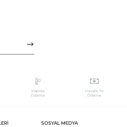
Kapıda
Havale İle
Ödeme
Ödeme
LERİ
SOSYAL MEDYA