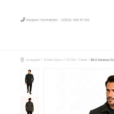
Müşteri Hizmetleri : (0312) 439 91 00
Anasayfa
Erkek Giyim
GİYİM
Ceket
BLU Astarsız D