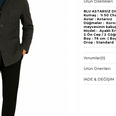
Ürün Özellikleri
BLU ASTARSIZ DI
Kumaş : % 50 Cha
Astar : Astarsız
Düğmeler : Koro
meyvesinin kabuğ
Model : Ayaklı E
2 Ön Cep / 2 Gö
Boy : 76 cm ( Bo
Drop : Standard
Yorumlar
(0)
Ürün Önerileri
İADE & DEĞİŞİM