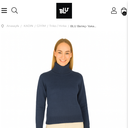
0
Anasayfa
KADIN
GİYİM
Triko / Hırka
BLU Balıkçı Yaka Kısa Bluz