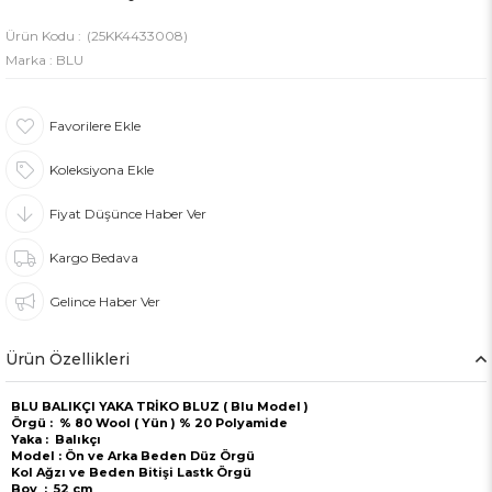
(25KK4433008)
Marka
:
BLU
Favorilere Ekle
Koleksiyona Ekle
Fiyat Düşünce Haber Ver
Kargo Bedava
Gelince Haber Ver
Ürün Özellikleri
BLU BALIKÇI YAKA TRİKO BLUZ ( Blu Model )
Örgü : % 80 Wool ( Yün ) % 20 Polyamide
Yaka : Balıkçı
Model : Ön ve Arka Beden Düz Örgü
Kol Ağzı ve Beden Bitişi Lastk Örgü
Boy : 52 cm