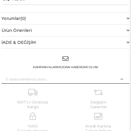
Yorumlar
(0)
Ürün Önerileri
İADE & DEĞİŞİM
KAMPANYALARIMIZDAN HABERDAR OLUN!
100TL+ Ücretsiz
Değişim
Kargo
Garantisi
%100
Kredi Kartına
Güvenli Alışveriş
Taksit İmkanı