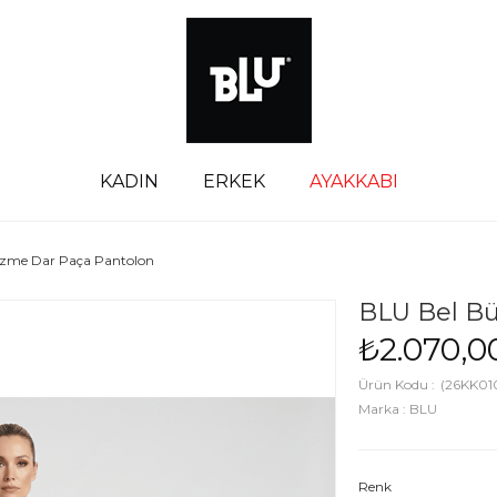
KADIN
ERKEK
AYAKKABI
zme Dar Paça Pantolon
BLU Bel B
₺2.070,0
(26KK01
Marka
:
BLU
Renk