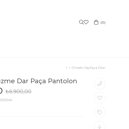
0
< < Önceki Sayfaya Dön
üzme Dar Paça Pantolon
0
₺6.900,00
02004)