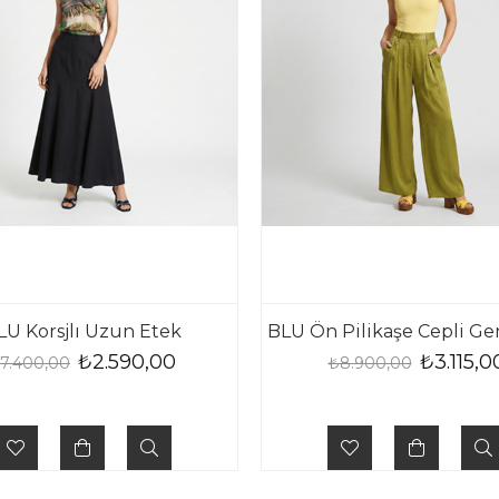
LU Korsjlı Uzun Etek
₺2.590,00
₺3.115,0
7.400,00
₺8.900,00