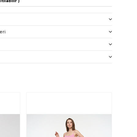
tılabilir )
eri