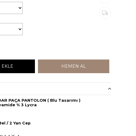
AR PAÇA PANTOLON ( Blu Tasarımı )
yamide % 3 Lycra
cm
 Büzgülü Bel / 2 Yan Cep