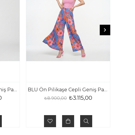
BLU Ön Pilikaşe Cepli Geniş Paça Pantolon
BLU Ön Pilikaşe Cepli Geniş Paça Pantolon
0
₺3.115,00
₺8.900,00