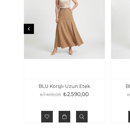
BLU Korsjlı Uzun Etek
B
₺2.590,00
₺7.400,00
₺