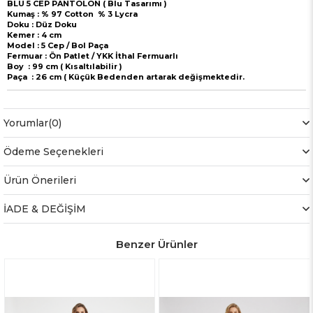
BLU 5 CEP PANTOLON ( Blu Tasarımı )
Kumaş : % 97 Cotton
% 3 Lycra
Doku : Düz Doku
Kemer : 4 cm
Model : 5 Cep / Bol Paça
Fermuar : Ön Patlet / YKK İthal Fermuarlı
Boy : 99 cm ( Kısaltılabilir )
Paça : 26 cm ( Küçük Bedenden artarak değişmektedir.
Yorumlar
(0)
Ödeme Seçenekleri
Ürün Önerileri
İADE & DEĞİŞİM
Benzer Ürünler