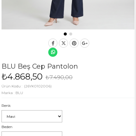
BLU Beş Cep Pantolon
₺4.868,50
₺7.490,00
(26YK0102006)
Marka
:
BLU
Renk
Beden