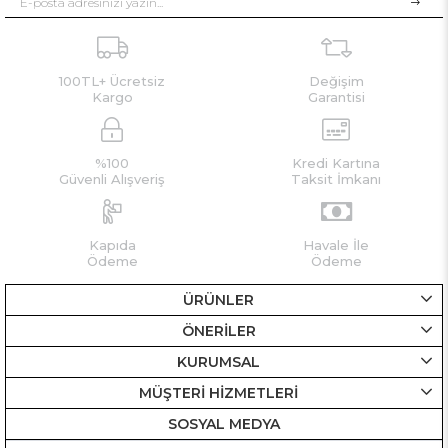
100TL+ Ücretsiz
Değişim
Kargo
Garantisi
%100
Kredi Kartına
Güvenli Alışveriş
Taksit İmkanı
Kapıda
Havale İle
Ödeme
Ödeme
ÜRÜNLER
ÖNERİLER
KURUMSAL
MÜŞTERİ HİZMETLERİ
SOSYAL MEDYA