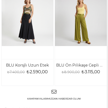
BLU Korsjlı Uzun Etek
BLU Ön Pilikaşe Cepli Geniş Paça Pantolon
₺2.590,00
₺3.115,00
₺7.400,00
₺8.900,00
KAMPANYALARIMIZDAN HABERDAR OLUN!