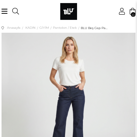
0
Anasayfa
KADIN
GİYİM
Pantolon / Etek
BLU Beş Cep Pantolon