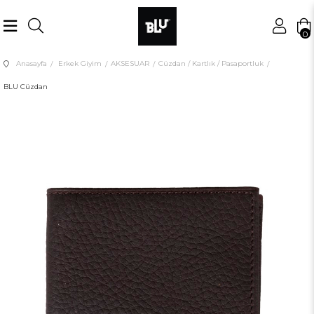
0
Anasayfa
Erkek Giyim
AKSESUAR
Cüzdan / Kartlık / Pasaportluk
BLU Cüzdan