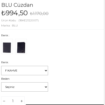
BLU Cüzdan
₺994,50
₺1.170,00
(18KE2122007)
Marka
:
BLU
Renk :
Renk
Beden