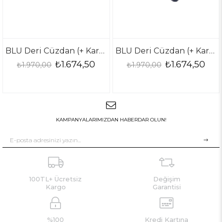
BLU Deri Cüzdan (+ Kartlık )
BLU Deri Cüzdan (+ Kartlık )
₺1.674,50
₺1.674,50
₺1.970,00
₺1.970,00
KAMPANYALARIMIZDAN HABERDAR OLUN!
100TL+ Ücretsiz
Değişim
Kargo
Garantisi
%100
Kredi Kartına