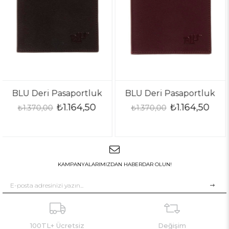
tluk
BLU Deri Pasaportluk
BLU Deri Pasapor
,50
₺1.164,50
₺1.164,
₺1.370,00
₺1.370,00
KAMPANYALARIMIZDAN HABERDAR OLUN!
100TL+ Ücretsiz
Değişim