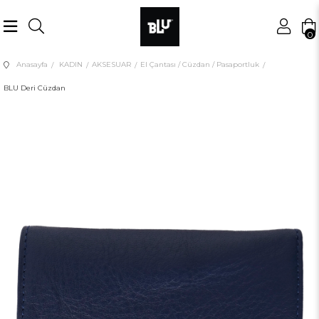
0
Anasayfa
KADIN
AKSESUAR
El Çantası / Cüzdan / Pasaportluk
BLU Deri Cüzdan