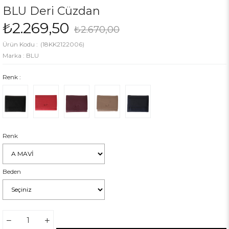
BLU Deri Cüzdan
₺2.269,50
₺2.670,00
(18KK2122006)
Marka
:
BLU
Renk :
Renk
Beden