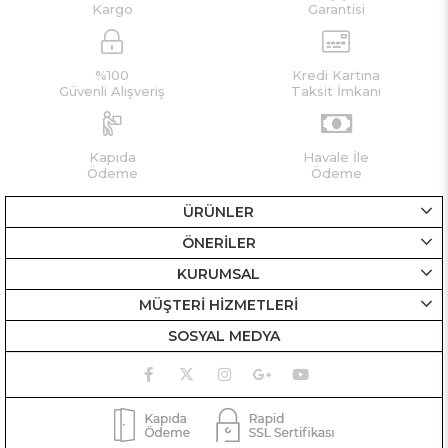
Kargo
Garantisi
%100
Kredi Kartına
Güvenli Alışveriş
Taksit İmkanı
Kapıda
Havale İle
Ödeme
Ödeme
ÜRÜNLER
ÖNERİLER
KURUMSAL
MÜŞTERİ HİZMETLERİ
SOSYAL MEDYA