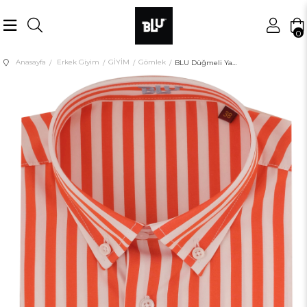
0
Anasayfa
Erkek Giyim
GİYİM
Gömlek
BLU Düğmeli Yaka Slim Fit UK Gömlek