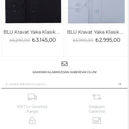
BLU Kravat Yaka Klasik Gömlek
BLU Kravat Yaka Klasik Gömlek
₺3.145,00
₺2.995,00
0,00
₺5.990,00
₺5.990
KAMPANYALARIMIZDAN HABERDAR OLUN!
100TL+ Ücretsiz
Değişim
Kargo
Garantisi