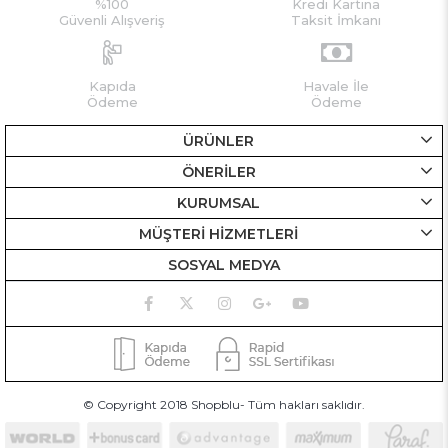
%100
Kredi Kartına
Güvenli Alışveriş
Taksit İmkanı
Kapıda
Havale İle
Ödeme
Ödeme
ÜRÜNLER
ÖNERİLER
KURUMSAL
MÜŞTERİ HİZMETLERİ
SOSYAL MEDYA
© Copyright 2018 Shopblu- Tüm hakları saklıdır.