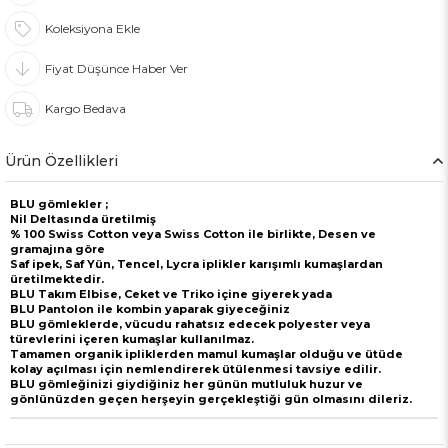
Koleksiyona Ekle
Fiyat Düşünce Haber Ver
Kargo Bedava
Ürün Özellikleri
BLU gömlekler ;
Nil Deltasında üretilmiş
% 100 Swiss Cotton veya Swiss Cotton ile birlikte, Desen ve
gramajına göre
Saf ipek, Saf Yün, Tencel, Lycra iplikler karışımlı kumaşlardan
üretilmektedir.
BLU Takım Elbise, Ceket ve Triko içine giyerek yada
BLU Pantolon ile kombin yaparak giyeceğiniz
BLU gömleklerde, vücudu rahatsız edecek polyester veya
türevlerini içeren kumaşlar kullanılmaz.
Tamamen organik ipliklerden mamul kumaşlar olduğu ve ütüde
kolay açılması için nemlendirerek ütülenmesi tavsiye edilir.
BLU gömleğinizi giydiğiniz her günün mutluluk huzur ve
gönlünüzden geçen herşeyin gerçekleştiği gün olmasını dileriz.