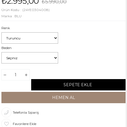
₺2.995,00
₺5.990,00
(24YE0304008)
Marka
:
BLU
Renk
Beden
Telefonla Sipariş
Favorilere Ekle