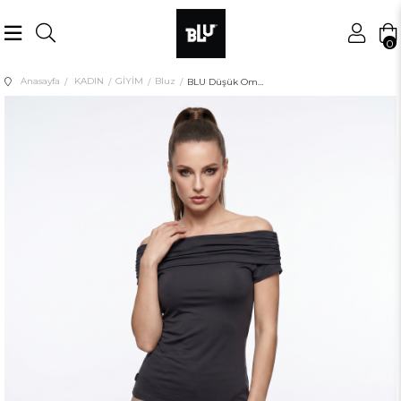
0
Anasayfa
KADIN
GİYİM
Bluz
BLU Düşük Omuzlu Bluz