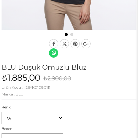
BLU Düşük Omuzlu Bluz
₺1.885,00
₺2.900,00
(26YK0108011)
Marka
:
BLU
Renk
Beden