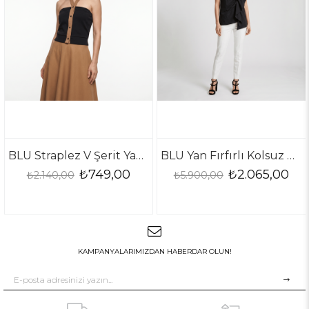
BLU Straplez V Şerit Yaka Bluz
BLU Yan Fırfırlı Kolsuz Bluz
749,00
₺2.065,00
₺1.
₺5.900,00
₺3.230,00
KAMPANYALARIMIZDAN HABERDAR OLUN!