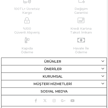
100TL+ Ücretsiz
Değişim
Kargo
Garantisi
%100
Kredi Kartına
Güvenli Alışveriş
Taksit İmkanı
Kapıda
Havale İle
Ödeme
Ödeme
ÜRÜNLER
ÖNERİLER
KURUMSAL
MÜŞTERİ HİZMETLERİ
SOSYAL MEDYA