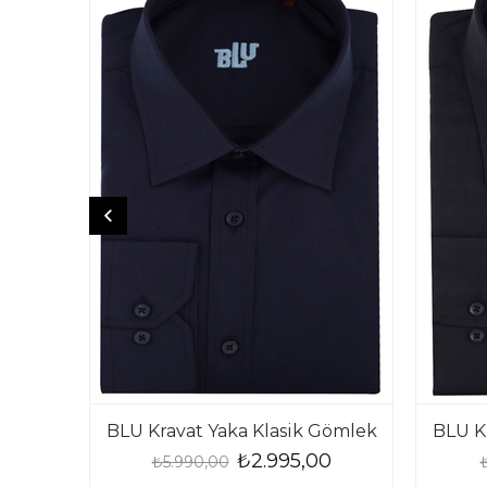
BLU Kravat Yaka Klasik Gömlek
BLU K
₺2.995,00
₺5.990,00