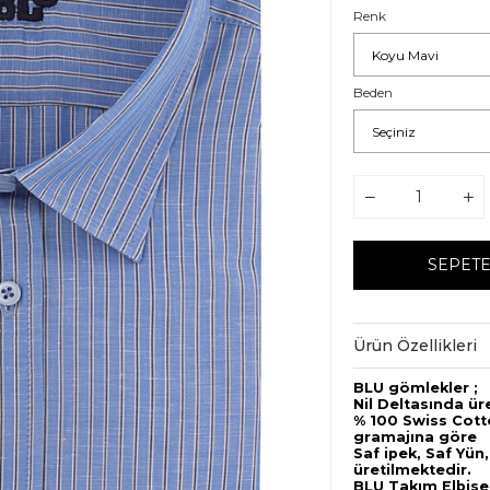
Renk
Beden
Ürün Özellikleri
BLU gömlekler ;
Nil Deltasında ür
% 100 Swiss Cotto
gramajına göre
Saf ipek, Saf Yün,
üretilmektedir.
BLU Takım Elbise