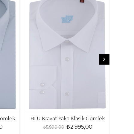
Gömlek
BLU Kravat Yaka Klasik Gömlek
BLU K
0
₺2.995,00
₺5.990,00