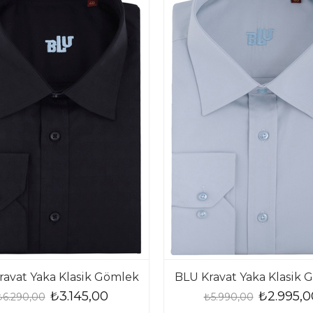
ravat Yaka Klasik Gömlek
BLU Kravat Yaka Klasik 
₺3.145,00
₺2.995,0
₺6.290,00
₺5.990,00