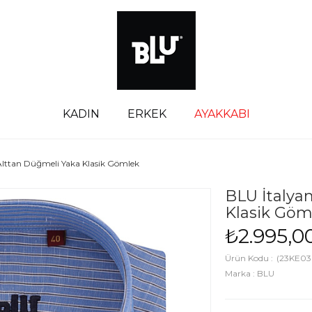
KADIN
ERKEK
AYAKKABI
Alttan Düğmeli Yaka Klasik Gömlek
BLU İtalya
Klasik Göm
₺2.995,0
(23KE03
Marka
:
BLU