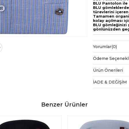
BLU Pantolon ile
BLU gömleklerde,
türevlerini içere
Tamamen organik
kolay açılması iç
BLU gömleğinizi 
gönlünüzden geçe
Yorumlar
(0)
Ödeme Seçenekl
Ürün Önerileri
İADE & DEĞİŞİM
Benzer Ürünler