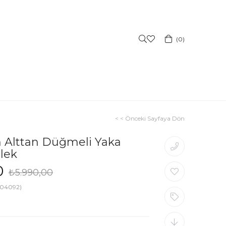
0
< < Önceki Sayfaya Dön
n Alttan Düğmeli Yaka
lek
0
₺5.990,00
04092)