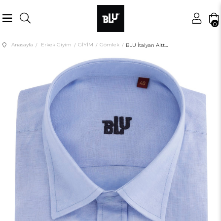
0
Anasayfa
Erkek Giyim
GİYİM
Gömlek
BLU İtalyan Alttan Düğmeli Yaka Klasik Gömlek