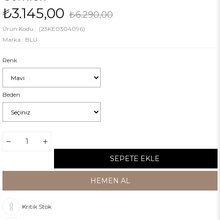
₺3.145,00
₺6.290,00
(23KE0304096)
Marka
:
BLU
Renk
Beden
Kritik Stok