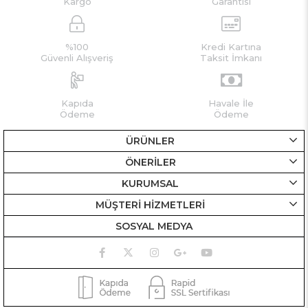
Kargo
Garantisi
%100
Kredi Kartına
Güvenli Alışveriş
Taksit İmkanı
Kapıda
Havale İle
Ödeme
Ödeme
ÜRÜNLER
ÖNERİLER
KURUMSAL
MÜŞTERİ HİZMETLERİ
SOSYAL MEDYA