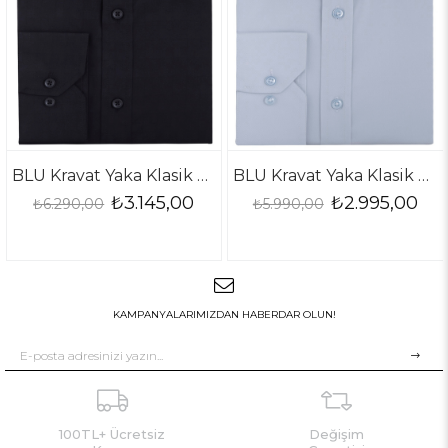
BLU Kravat Yaka Klasik Gömlek
BLU Kravat Yaka Klasik Gömlek
.145,00
₺2.995,00
₺2.
₺5.990,00
₺5.990,00
KAMPANYALARIMIZDAN HABERDAR OLUN!
100TL+ Ücretsiz
Değişim