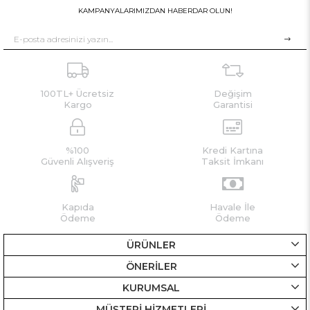
KAMPANYALARIMIZDAN HABERDAR OLUN!
100TL+ Ücretsiz
Değişim
Kargo
Garantisi
%100
Kredi Kartına
Güvenli Alışveriş
Taksit İmkanı
Kapıda
Havale İle
Ödeme
Ödeme
ÜRÜNLER
ÖNERİLER
KURUMSAL
MÜŞTERİ HİZMETLERİ