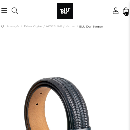
0
Anasayfa
Erkek Giyim
AKSESUAR
Kemer
BLU Deri Kemer