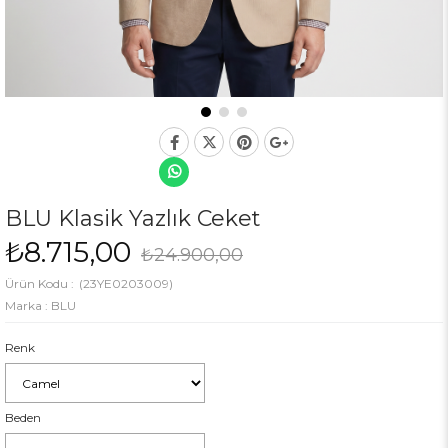
BLU Klasik Yazlık Ceket
₺8.715,00
₺24.900,00
(23YE0203009)
Marka
:
BLU
Renk
Beden