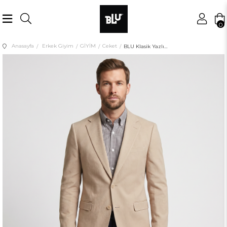
0
Anasayfa
Erkek Giyim
GİYİM
Ceket
BLU Klasik Yazlık Ceket