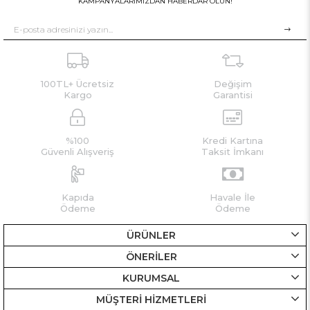
KAMPANYALARIMIZDAN HABERDAR OLUN!
100TL+ Ücretsiz
Değişim
Kargo
Garantisi
%100
Kredi Kartına
Güvenli Alışveriş
Taksit İmkanı
Kapıda
Havale İle
Ödeme
Ödeme
ÜRÜNLER
ÖNERİLER
KURUMSAL
MÜŞTERİ HİZMETLERİ