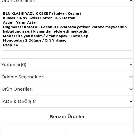
Ürün Özellikleri
BLU KLASİK YAZLIK CEKET ( İtalyan Kesim )
Kumaş : % 97 Swiss Cotton % 3 Elastan
Astar : Yarım Astar
Düğmeler : Korozo – Coconut Ekvatorda yetişen korozo meyvesinin
kabuğunun sert kısmından elde edilmektedir.
Model : İtalyan Kesim / 2 Yan Kapaklı Fleto Cep
Monopeto / 2 Düğme / Çift Yırtmaç
Drop : 6
Yorumlar
(0)
Ödeme Seçenekleri
Ürün Önerileri
İADE & DEĞİŞİM
Benzer Ürünler