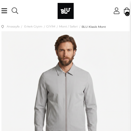
0
Anasayfa
Erkek Giyim
GİYİM
Mont / Safari
BLU Klasik Mont