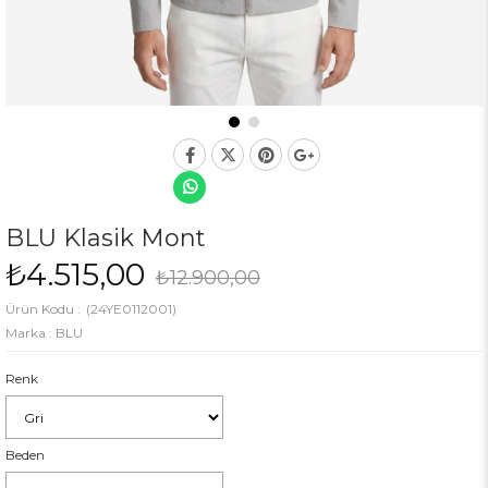
BLU Klasik Mont
₺4.515,00
₺12.900,00
(24YE0112001)
Marka
:
BLU
Renk
Beden