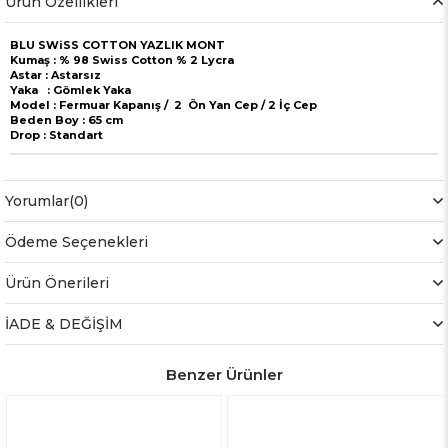
Ürün Özellikleri
BLU SWiSS COTTON YAZLIK MONT
Kumaş : % 98 Swiss Cotton % 2 Lycra
Astar : Astarsız
Yaka : Gömlek Yaka
Model : Fermuar Kapanış / 2 Ön Yan Cep / 2 İç Cep
Beden Boy : 65 cm
Drop : Standart
Yorumlar
(0)
Ödeme Seçenekleri
Ürün Önerileri
İADE & DEĞİŞİM
Benzer Ürünler