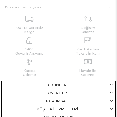
100TL+ Ücretsiz
Değişim
Kargo
Garantisi
%100
Kredi Kartına
Güvenli Alışveriş
Taksit İmkanı
Kapıda
Havale İle
Ödeme
Ödeme
ÜRÜNLER
ÖNERİLER
KURUMSAL
MÜŞTERİ HİZMETLERİ