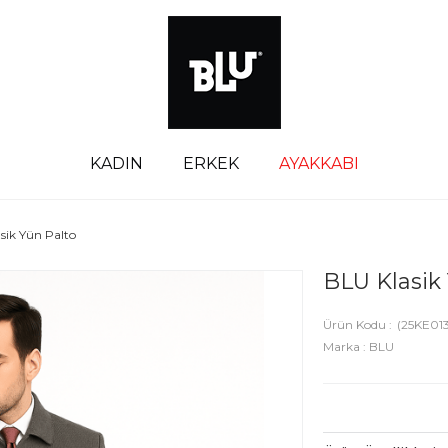
KADIN
ERKEK
AYAKKABI
sik Yün Palto
BLU Klasik
(25KE01
Marka
:
BLU