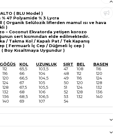
ALTO ( BLU Model )
 % 47 Polyamide % 3 Lycra
ll ( Organik Selülozik liflerden mamul ısı ve hava
li )
zo – Coconut Ekvatorda yetişen korozo
unun sert kısmından elde edilmektedir.
ka / Takma Kol / Kapalı Pat / Tek Kapanış
Cep ( Fermuarlı İç Cep / Düğmeli İç cep )
m ( Boy Kısaltmaya Uygundur )
U
GÖĞÜS
KOL
UZUNLUK
SIRT
BEL
BASEN
112
65,5
103,5
47
108
116
116
66
104
48
112
120
120
66,5
104,5
49
116
124
124
67
105
50
120
128
128
67,5
105,5
51
124
132
132
68
106
52
128
136
136
68,5
106,5
53
132
140
140
69
107
54