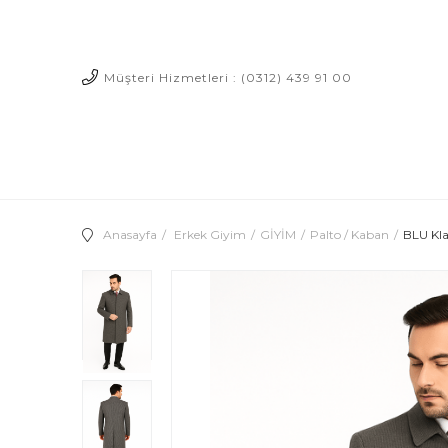
Müşteri Hizmetleri : (0312) 439 91 00
Anasayfa
Erkek Giyim
GİYİM
Palto / Kaban
BLU Kla