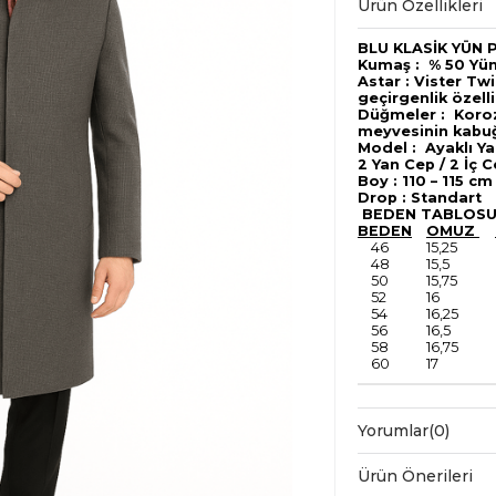
Ürün Özellikleri
BLU KLASİK YÜN P
Kumaş : % 50 Yün
Astar : Vister Twi
geçirgenlik özellik
Düğmeler : Koro
meyvesinin kabuğ
Model : Ayaklı Ya
2 Yan Cep / 2 İç 
Boy : 110 – 115 c
Drop : Standart
BEDEN TABLOS
BEDEN
OMUZ
46
15,25
48
15,5
50
15,75
52
16
54
16,25
56
16,5
58
16,75
60
17
Yorumlar
(0)
Ürün Önerileri