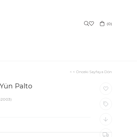
0
< < Önceki Sayfaya Dön
 Yün Palto
32003)