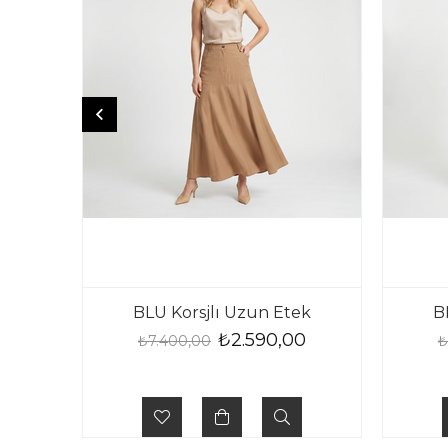
BLU Korsjlı Uzun Etek
B
₺2.590,00
₺7.400,00
₺