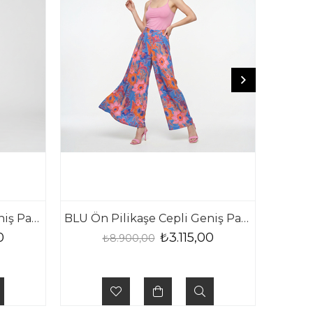
BLU Ön Pilikaşe Cepli Geniş Paça Pantolon
BLU Ön Pilikaşe Cepli Geniş Paça Pantolon
0
₺3.115,00
₺8.900,00