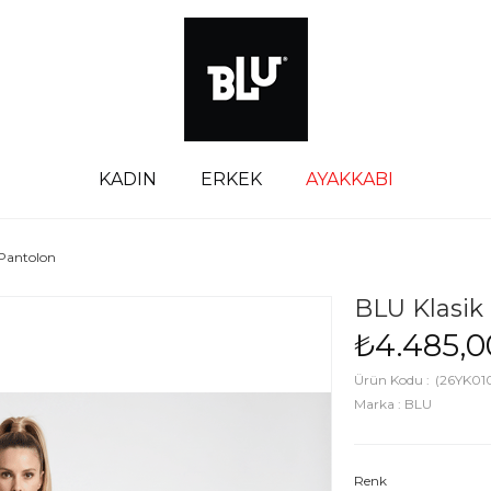
KADIN
ERKEK
AYAKKABI
 Pantolon
BLU Klasik
₺4.485,0
(26YK01
Marka
:
BLU
Renk