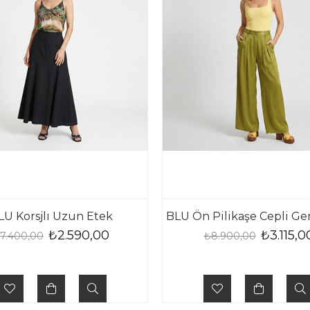
LU Korsjlı Uzun Etek
₺2.590,00
₺3.115,0
7.400,00
₺8.900,00