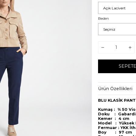
Beden
Ürün Özellikleri
BLU KLASİK PANTO
Kumaş : % 50 Vi
Doku : Gabardi
Kemer : 4 cm
Model : Yüksek B
Fermuar : YKK İth
Boy : 97 cm