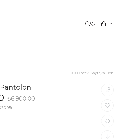
0
< < Önceki Sayfaya Dön
 Pantolon
0
₺6.900,00
02005)