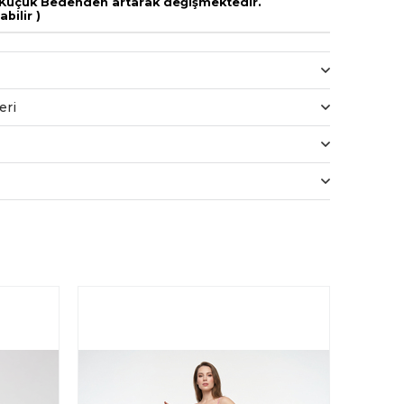
Küçük Bedenden artarak değişmektedir.
lir )
eri