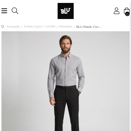
0
Anasayfa
Erkek Giyim
GİYİM
Pantolon
BLU Klasik Yün Pantolon