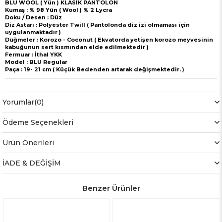
BLU WOOL ( Yün ) KLASİK PANTOLON
Kumaş : % 98 Yün ( Wool ) % 2 Lycra
Doku / Desen : Düz
Diz Astarı : Polyester Twill ( Pantolonda diz izi olmaması için
uygulanmaktadır )
Düğmeler : Korozo - Coconut ( Ekvatorda yetişen korozo meyvesinin
kabuğunun sert kısmından elde edilmektedir )
Fermuar : İthal YKK
Model : BLU Regular
Paça : 19- 21 cm ( Küçük Bedenden artarak değişmektedir. )
Yorumlar
(0)
Ödeme Seçenekleri
Ürün Önerileri
İADE & DEĞİŞİM
Benzer Ürünler