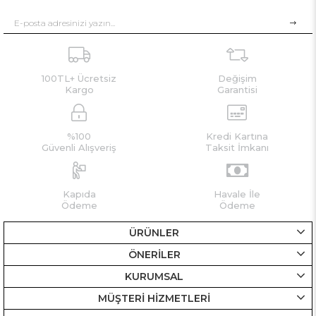
100TL+ Ücretsiz
Değişim
Kargo
Garantisi
%100
Kredi Kartına
Güvenli Alışveriş
Taksit İmkanı
Kapıda
Havale İle
Ödeme
Ödeme
ÜRÜNLER
ÖNERİLER
KURUMSAL
MÜŞTERİ HİZMETLERİ