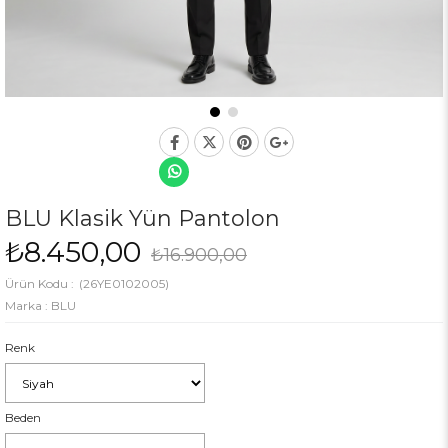
BLU Klasik Yün Pantolon
₺8.450,00
₺16.900,00
(26YE0102005)
Marka
:
BLU
Renk
Beden