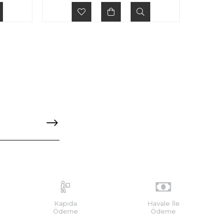
Kapıda
Havale İle
Ödeme
Ödeme