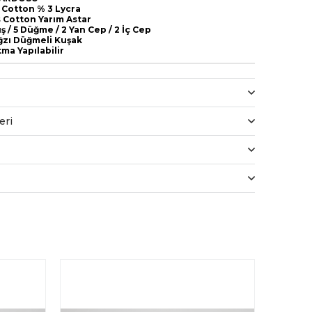
 Cotton % 3 Lycra
s Cotton Yarım Astar
 / 5 Düğme / 2 Yan Cep / 2 İç Cep
Ağzı Düğmeli Kuşak
tma Yapılabilir
eri