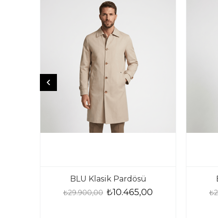
BLU Klasik Pardösü
₺10.465,00
₺29.900,00
₺2