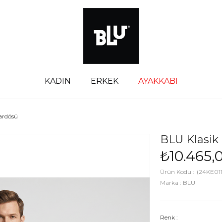
KADIN
ERKEK
AYAKKABI
ardösü
BLU Klasik
₺10.465,
(24KE011
Marka
:
BLU
Renk :