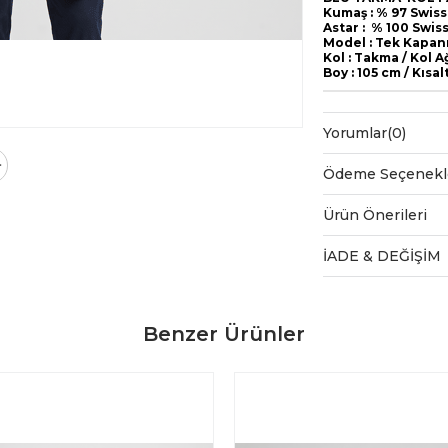
Kumaş : % 97 Swiss
Astar : % 100 Swis
Model : Tek Kapanış
Kol : Takma / Kol 
Boy : 105 cm / Kısal
Yorumlar
(0)
Ödeme Seçenekl
Ürün Önerileri
İADE & DEĞİŞİM
Benzer Ürünler