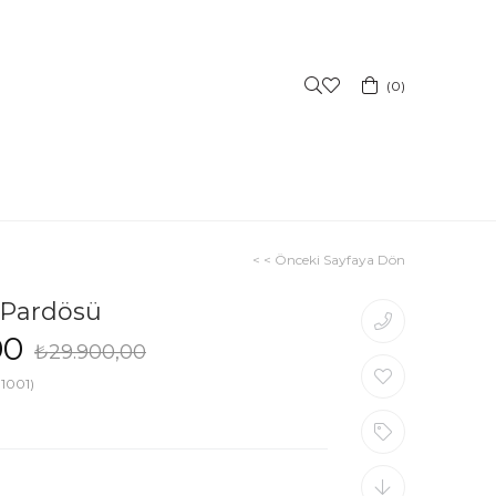
0
< < Önceki Sayfaya Dön
 Pardösü
00
₺29.900,00
1001)