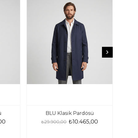
ü
BLU Klasik Pardösü
BL
00
₺10.465,00
₺29.900,00
₺