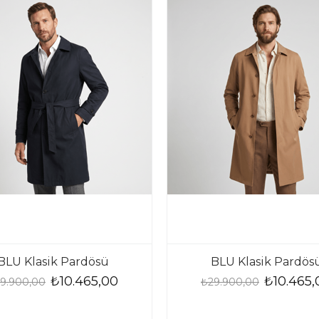
BLU Klasik Pardösü
BLU Klasik Pardös
₺10.465,00
₺10.465,
9.900,00
₺29.900,00