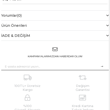
Yorumlar
(0)
Ürün Önerileri
İADE & DEĞİŞİM
KAMPANYALARIMIZDAN HABERDAR OLUN!
100TL+ Ücretsiz
Değişim
Kargo
Garantisi
%100
Kredi Kartına
Güvenli Alışveriş
Taksit İmkanı