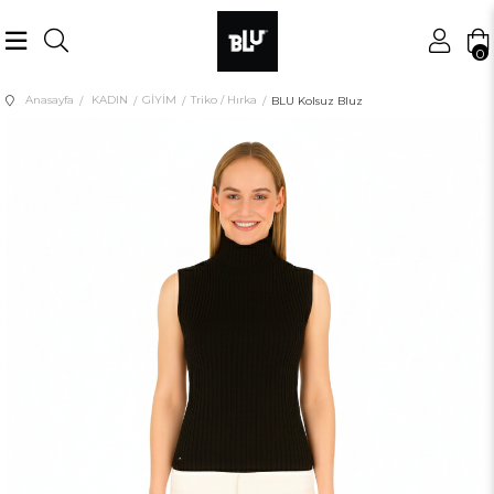
0
Anasayfa
KADIN
GİYİM
Triko / Hırka
BLU Kolsuz Bluz