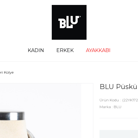
KADIN
ERKEK
AYAKKABI
ri Kolye
BLU Püskül
(22YK17
Marka
:
BLU