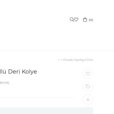
0
< < Önceki Sayfaya Dön
lü Deri Kolye
28005)