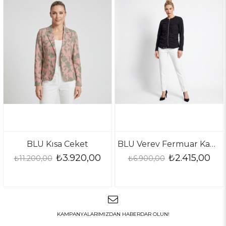
LU Kısa Ceket
BLU Verev Fermuar Kapanış Büzgülü Ceket
₺3.920,00
₺2.415,00
00,00
₺6.900,00
₺6.90
KAMPANYALARIMIZDAN HABERDAR OLUN!