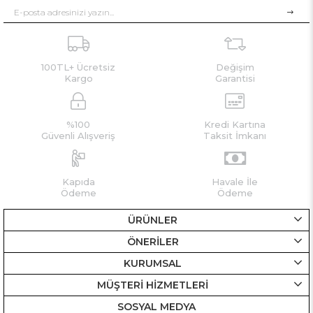
100TL+ Ücretsiz
Değişim
Kargo
Garantisi
%100
Kredi Kartına
Güvenli Alışveriş
Taksit İmkanı
Kapıda
Havale İle
Ödeme
Ödeme
ÜRÜNLER
ÖNERİLER
KURUMSAL
MÜŞTERİ HİZMETLERİ
SOSYAL MEDYA