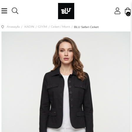
0
Anasayfa
KADIN
GİYİM
Ceket / Mont
BLU Safari Ceket