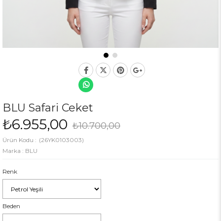
BLU Safari Ceket
₺6.955,00
₺10.700,00
(26YK0103003)
Marka
:
BLU
Renk
Beden