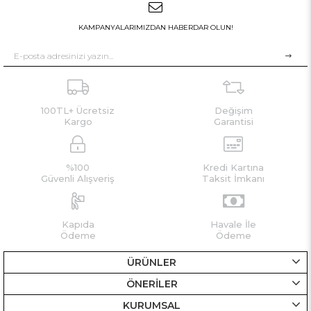
KAMPANYALARIMIZDAN HABERDAR OLUN!
100TL+ Ücretsiz
Değişim
Kargo
Garantisi
%100
Kredi Kartına
Güvenli Alışveriş
Taksit İmkanı
Kapıda
Havale İle
Ödeme
Ödeme
ÜRÜNLER
ÖNERİLER
KURUMSAL