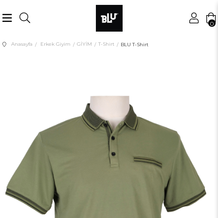
0
Anasayfa
Erkek Giyim
GİYİM
T-Shirt
BLU T-Shirt