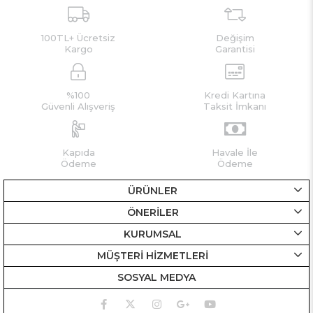
100TL+ Ücretsiz
Değişim
Kargo
Garantisi
%100
Kredi Kartına
Güvenli Alışveriş
Taksit İmkanı
Kapıda
Havale İle
Ödeme
Ödeme
ÜRÜNLER
ÖNERİLER
KURUMSAL
MÜŞTERİ HİZMETLERİ
SOSYAL MEDYA