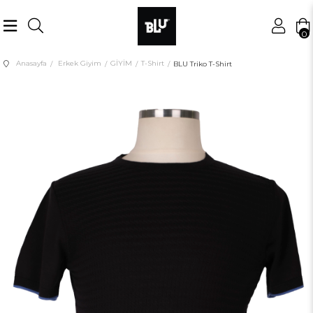
0
Anasayfa
Erkek Giyim
GİYİM
T-Shirt
BLU Triko T-Shirt