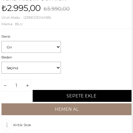
₺2.995,00
₺5.990,00
(23KE0304065)
Marka
:
BLU
Renk
Beden
Kritik Stok