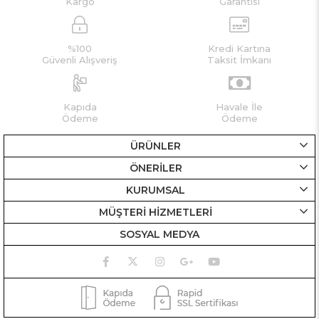
Kargo
Garantisi
%100
Kredi Kartına
Güvenli Alışveriş
Taksit İmkanı
Kapıda
Havale İle
Ödeme
Ödeme
ÜRÜNLER
ÖNERİLER
KURUMSAL
MÜŞTERİ HİZMETLERİ
SOSYAL MEDYA