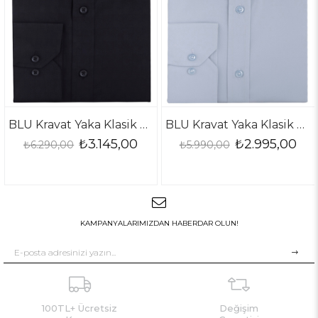
BLU Kravat Yaka Klasik Gömlek
BLU Kravat Yaka Klasik Gömlek
.145,00
₺2.995,00
₺2.
₺5.990,00
₺5.990,00
KAMPANYALARIMIZDAN HABERDAR OLUN!
100TL+ Ücretsiz
Değişim