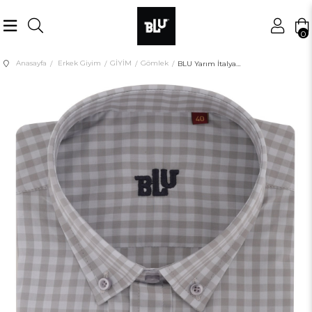
0
Anasayfa
Erkek Giyim
GİYİM
Gömlek
BLU Yarım İtalyan Üstten Düğmeli Yaka Klasik Gömlek