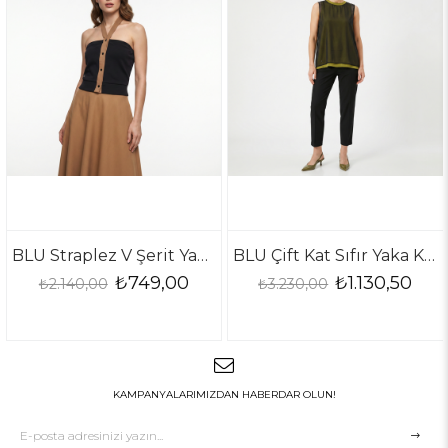
BLU Straplez V Şerit Yaka Bluz
BLU Çift Kat Sıfır Yaka Kolsuz Bluz
₺749,00
₺1.130,50
.140,00
₺3.230,00
₺5.9
KAMPANYALARIMIZDAN HABERDAR OLUN!