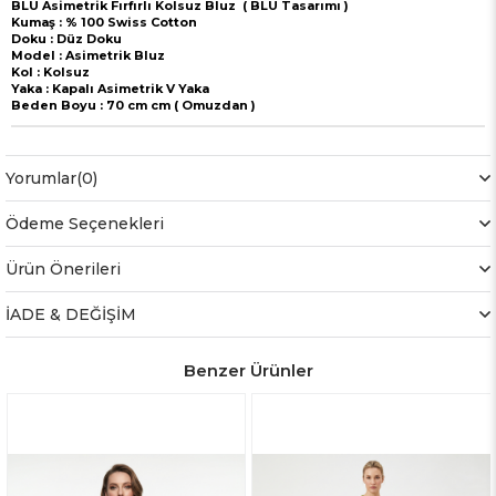
BLU Asimetrik Fırfırlı Kolsuz Bluz ( BLU Tasarımı )
Kumaş : % 100 Swiss Cotton
Doku : Düz Doku
Model : Asimetrik Bluz
Kol : Kolsuz
Yaka : Kapalı Asimetrik V Yaka
Beden Boyu : 70 cm cm ( Omuzdan )
Yorumlar
(0)
Ödeme Seçenekleri
Ürün Önerileri
İADE & DEĞİŞİM
Benzer Ürünler