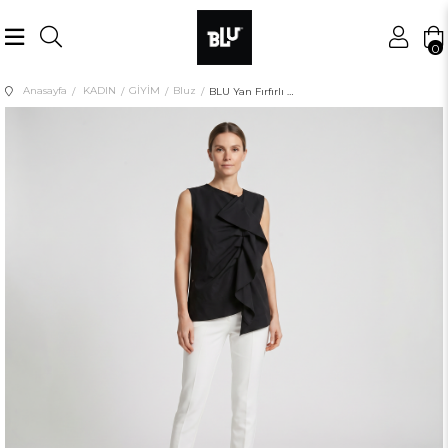
0
Anasayfa
KADIN
GİYİM
Bluz
BLU Yan Fırfırlı Kolsuz Bluz