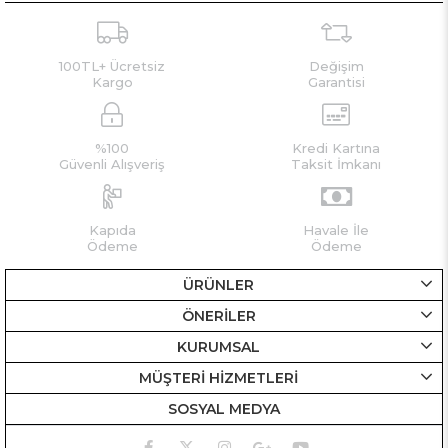
100TL+ Ücretsiz
Değişim
Kargo
Garantisi
%100
Kredi Kartına
Güvenli Alışveriş
Taksit İmkanı
Kapıda
Havale İle
Ödeme
Ödeme
ÜRÜNLER
ÖNERİLER
KURUMSAL
MÜŞTERİ HİZMETLERİ
SOSYAL MEDYA