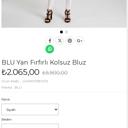
BLU Yan Fırfırlı Kolsuz Bluz
₺2.065,00
₺5.900,00
(24YK0108001)
Marka
:
BLU
Renk
Beden