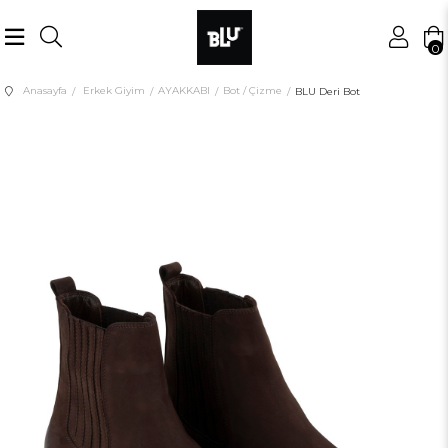
0
Anasayfa
Erkek Giyim
AYAKKABI
Bot / Çizme
BLU Deri Bot