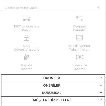
100TL+ Ücretsiz
Değişim
Kargo
Garantisi
%100
Kredi Kartına
Güvenli Alışveriş
Taksit İmkanı
Kapıda
Havale İle
Ödeme
Ödeme
ÜRÜNLER
ÖNERİLER
KURUMSAL
MÜŞTERİ HİZMETLERİ