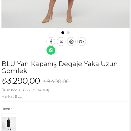
BLU Yan Kapanış Degaje Yaka Uzun
Gömlek
₺3.290,00
₺9.400,00
(22YK0104001)
Marka
:
BLU
Renk :