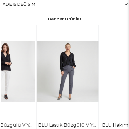
İADE & DEĞİŞİM
Benzer Ürünler
Büzgülü V Yaka Gömlek
BLU Lastik Büzgülü V Yaka Gömlek
BLU Hakim Yaka Ön Uzun Gömlek