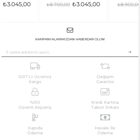
₺3.045,00
₺3.115,00
₺8.700,00
₺8.900,00
KAMPANYALARIMIZDAN HABERDAR OLUN!
100TL+ Ücretsiz
Değişim
Kargo
Garantisi
%100
Kredi Kartına
Güvenli Alışveriş
Taksit İmkanı
Kapıda
Havale İle
Ödeme
Ödeme