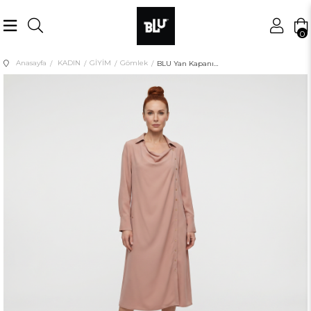
0
Anasayfa
KADIN
GİYİM
Gömlek
BLU Yan Kapanış Degaje Yaka Uzun Gömlek