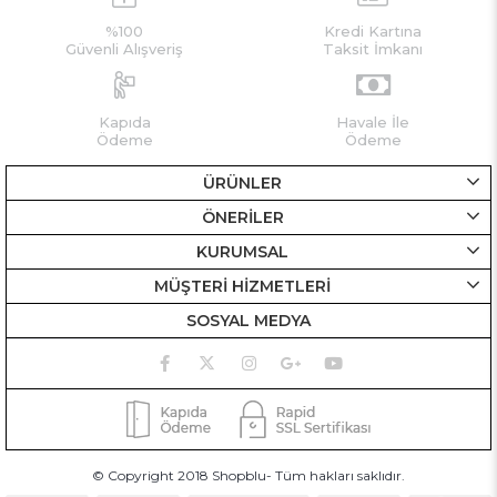
%100
Kredi Kartına
Güvenli Alışveriş
Taksit İmkanı
Kapıda
Havale İle
Ödeme
Ödeme
ÜRÜNLER
ÖNERİLER
KURUMSAL
MÜŞTERİ HİZMETLERİ
SOSYAL MEDYA
© Copyright 2018 Shopblu- Tüm hakları saklıdır.