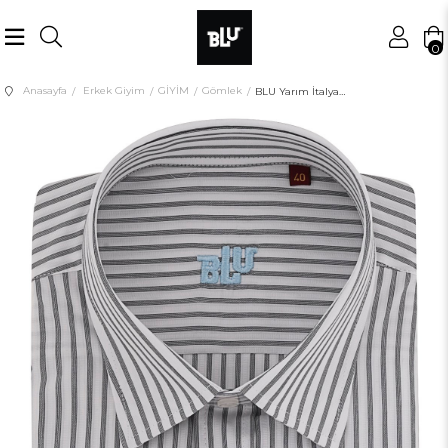
0
Anasayfa
Erkek Giyim
GİYİM
Gömlek
BLU Yarım İtalyan Alttan Düğmeli Yaka Klasik Gömlek