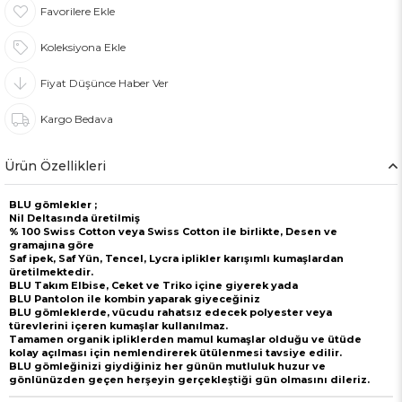
Favorilere Ekle
Koleksiyona Ekle
Fiyat Düşünce Haber Ver
Kargo Bedava
Ürün Özellikleri
BLU gömlekler ;
Nil Deltasında üretilmiş
% 100 Swiss Cotton veya Swiss Cotton ile birlikte, Desen ve
gramajına göre
Saf ipek, Saf Yün, Tencel, Lycra iplikler karışımlı kumaşlardan
üretilmektedir.
BLU Takım Elbise, Ceket ve Triko içine giyerek yada
BLU Pantolon ile kombin yaparak giyeceğiniz
BLU gömleklerde, vücudu rahatsız edecek polyester veya
türevlerini içeren kumaşlar kullanılmaz.
Tamamen organik ipliklerden mamul kumaşlar olduğu ve ütüde
kolay açılması için nemlendirerek ütülenmesi tavsiye edilir.
BLU gömleğinizi giydiğiniz her günün mutluluk huzur ve
gönlünüzden geçen herşeyin gerçekleştiği gün olmasını dileriz.