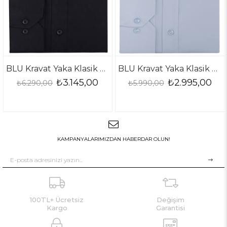
BLU Kravat Yaka Klasik Gömlek
BLU Kravat Yaka Klasik Gömlek
145,00
₺2.995,00
₺2.9
₺5.990,00
₺5.990,00
KAMPANYALARIMIZDAN HABERDAR OLUN!
100TL+ Ücretsiz
Değişim
Kargo
Garantisi