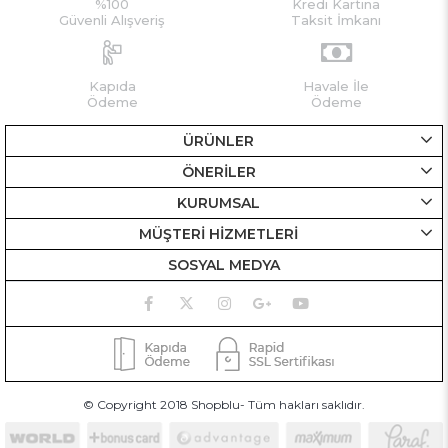
%100
Kredi Kartına
Güvenli Alışveriş
Taksit İmkanı
Kapıda
Havale İle
Ödeme
Ödeme
ÜRÜNLER
ÖNERİLER
KURUMSAL
MÜŞTERİ HİZMETLERİ
SOSYAL MEDYA
© Copyright 2018 Shopblu- Tüm hakları saklıdır.