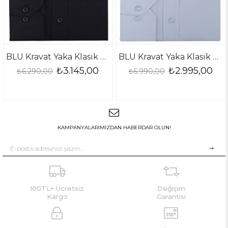
BLU Kravat Yaka Klasik Gömlek
BLU Kravat Yaka Klasik Gömlek
₺3.145,00
₺2.995,00
₺6.290,00
₺5.990,00
₺
KAMPANYALARIMIZDAN HABERDAR OLUN!
100TL+ Ücretsiz
Değişim
Kargo
Garantisi