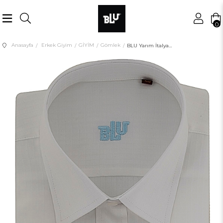
0
Anasayfa
Erkek Giyim
GİYİM
Gömlek
BLU Yarım İtalyan Yaka Klasik Gömlek