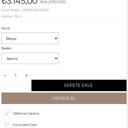
₺3.145,00
₺6.290,00
(23KE0304108)
Marka
:
BLU
Renk
Beden
Telefonla Sipariş
Favorilere Ekle