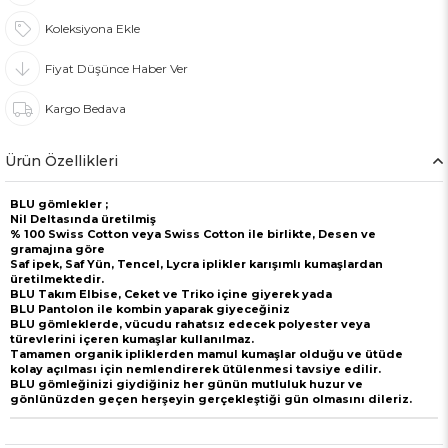
Koleksiyona Ekle
Fiyat Düşünce Haber Ver
Kargo Bedava
Ürün Özellikleri
BLU gömlekler ;
Nil Deltasında üretilmiş
% 100 Swiss Cotton veya Swiss Cotton ile birlikte, Desen ve
gramajına göre
Saf ipek, Saf Yün, Tencel, Lycra iplikler karışımlı kumaşlardan
üretilmektedir.
BLU Takım Elbise, Ceket ve Triko içine giyerek yada
BLU Pantolon ile kombin yaparak giyeceğiniz
BLU gömleklerde, vücudu rahatsız edecek polyester veya
türevlerini içeren kumaşlar kullanılmaz.
Tamamen organik ipliklerden mamul kumaşlar olduğu ve ütüde
kolay açılması için nemlendirerek ütülenmesi tavsiye edilir.
BLU gömleğinizi giydiğiniz her günün mutluluk huzur ve
gönlünüzden geçen herşeyin gerçekleştiği gün olmasını dileriz.