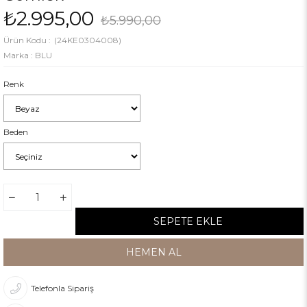
₺2.995,00
₺5.990,00
(24KE0304008)
Marka
:
BLU
Renk
Beden
Telefonla Sipariş