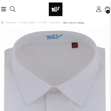
0
Anasayfa
Erkek Giyim
GİYİM
Gömlek
BLU Yarım İtalyan Yaka Slim Fit Gömlek