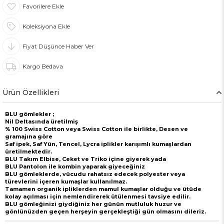
Favorilere Ekle
Koleksiyona Ekle
Fiyat Düşünce Haber Ver
Kargo Bedava
Ürün Özellikleri
BLU gömlekler ;
Nil Deltasında üretilmiş
% 100 Swiss Cotton veya Swiss Cotton ile birlikte, Desen ve
gramajına göre
Saf ipek, Saf Yün, Tencel, Lycra iplikler karışımlı kumaşlardan
üretilmektedir.
BLU Takım Elbise, Ceket ve Triko içine giyerek yada
BLU Pantolon ile kombin yaparak giyeceğiniz
BLU gömleklerde, vücudu rahatsız edecek polyester veya
türevlerini içeren kumaşlar kullanılmaz.
Tamamen organik ipliklerden mamul kumaşlar olduğu ve ütüde
kolay açılması için nemlendirerek ütülenmesi tavsiye edilir.
BLU gömleğinizi giydiğiniz her günün mutluluk huzur ve
gönlünüzden geçen herşeyin gerçekleştiği gün olmasını dileriz.