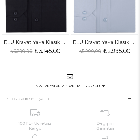
BLU Kravat Yaka Klasik Gömlek
BLU Kravat Yaka Klasik Gömlek
₺3.145,00
₺2.995,00
00
₺5.990,00
₺5.990,0
KAMPANYALARIMIZDAN HABERDAR OLUN!
100TL+ Ücretsiz
Değişim
Kargo
Garantisi