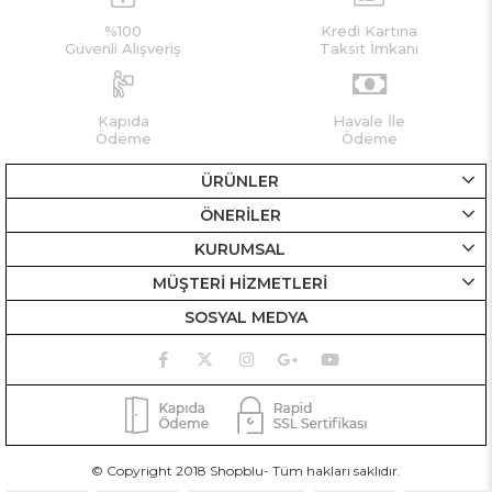
%100
Kredi Kartına
Güvenli Alışveriş
Taksit İmkanı
Kapıda
Havale İle
Ödeme
Ödeme
ÜRÜNLER
ÖNERİLER
KURUMSAL
MÜŞTERİ HİZMETLERİ
SOSYAL MEDYA
© Copyright 2018 Shopblu- Tüm hakları saklıdır.