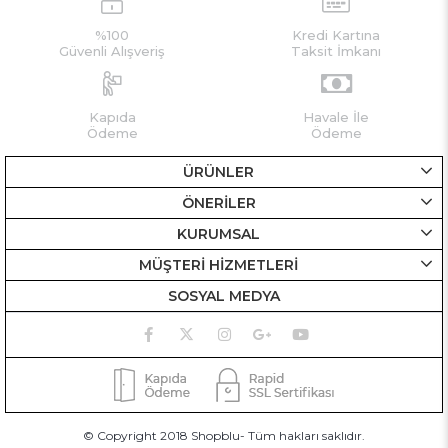
%100
Kredi Kartına
Güvenli Alışveriş
Taksit İmkanı
Kapıda
Havale İle
Ödeme
Ödeme
ÜRÜNLER
ÖNERİLER
KURUMSAL
MÜŞTERİ HİZMETLERİ
SOSYAL MEDYA
© Copyright 2018 Shopblu- Tüm hakları saklıdır.