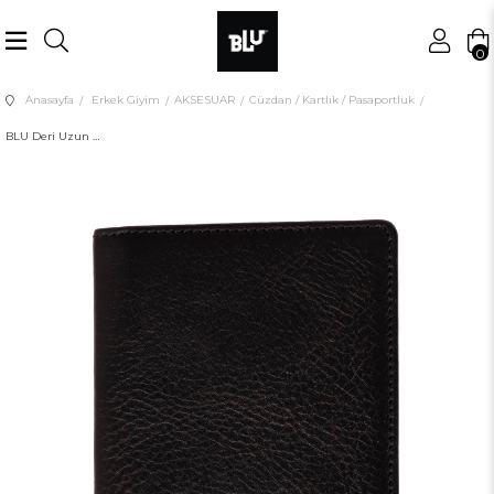
0
Anasayfa
Erkek Giyim
AKSESUAR
Cüzdan / Kartlık / Pasaportluk
BLU Deri Uzun Cüzdan