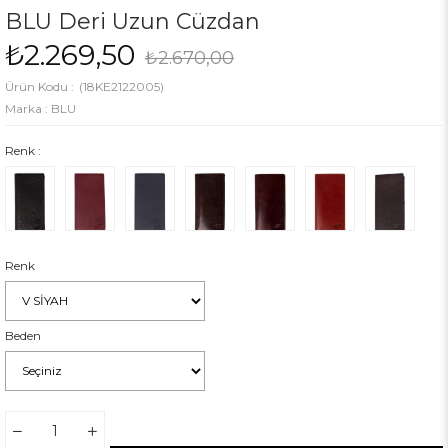
BLU Deri Uzun Cüzdan
₺2.269,50
₺2.670,00
(18KE2122005)
Marka
:
BLU
Renk :
Renk
Beden