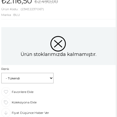
₺2.116,50
₺2.490,00
(23KE2237067)
Marka
:
BLU
Ürün stoklarımızda kalmamıştır.
Renk
Favorilere Ekle
Koleksiyona Ekle
Fiyat Düşünce Haber Ver