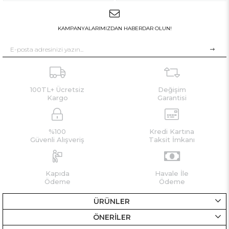
KAMPANYALARIMIZDAN HABERDAR OLUN!
100TL+ Ücretsiz
Değişim
Kargo
Garantisi
%100
Kredi Kartına
Güvenli Alışveriş
Taksit İmkanı
Kapıda
Havale İle
Ödeme
Ödeme
ÜRÜNLER
ÖNERİLER