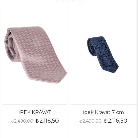
İPEK KRAVAT
İpek Kravat 7 cm
₺2.116,50
₺2.116,50
2.490,00
₺2.490,00
₺2