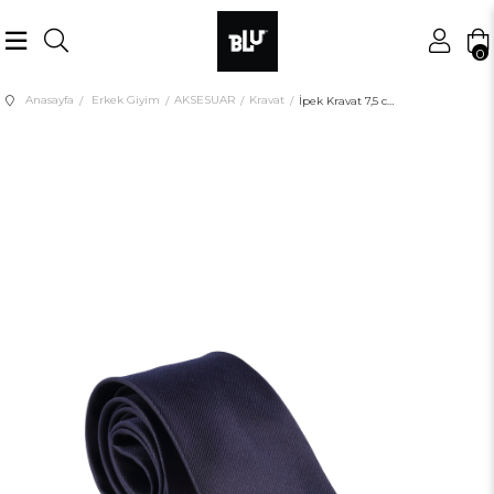
0
Anasayfa
Erkek Giyim
AKSESUAR
Kravat
İpek Kravat 7,5 cm