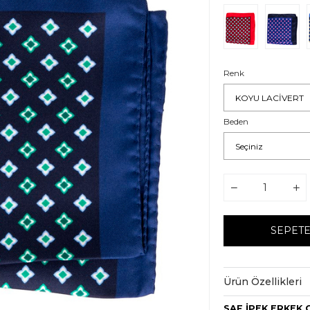
Renk
Beden
Ürün Özellikleri
SAF İPEK ERKEK 