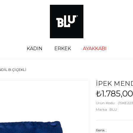
KADIN
ERKEK
AYAKKABI
DİL B.ÇİÇEKLİ
İPEK MEND
₺1.785,00
(19KE22
Marka
:
BLU
Renk :