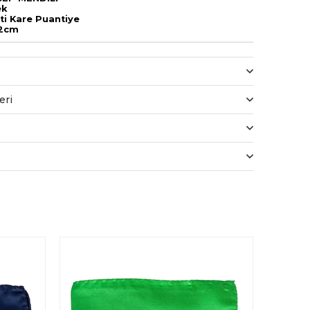
ek
iti Kare Puantiye
32cm
eri