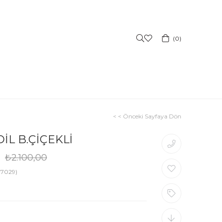
0
< < Önceki Sayfaya Dön
İL B.ÇİÇEKLİ
₺2.100,00
37029)