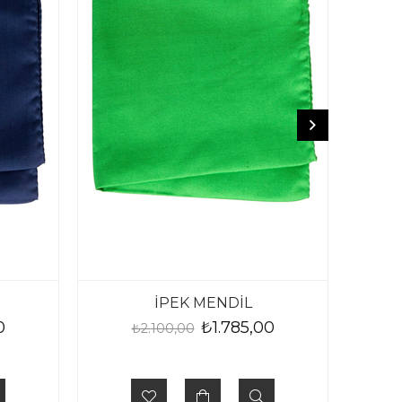
İPEK MENDİL
İ
0
₺1.785,00
₺2.100,00