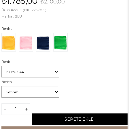
₺1.785,00
₺2.100,00
(19KE2237015)
Marka
:
BLU
Renk :
Renk
Beden