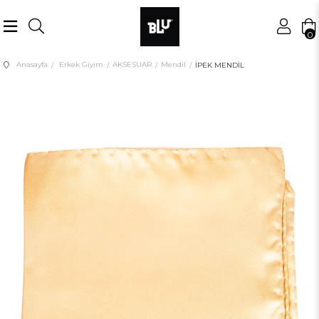
0
Anasayfa
Erkek Giyim
AKSESUAR
Mendil
İPEK MENDİL