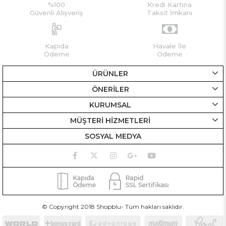
%100
Kredi Kartına
Güvenli Alışveriş
Taksit İmkanı
Kapıda
Havale İle
Ödeme
Ödeme
ÜRÜNLER
ÖNERİLER
KURUMSAL
MÜŞTERİ HİZMETLERİ
SOSYAL MEDYA
© Copyright 2018 Shopblu- Tüm hakları saklıdır.