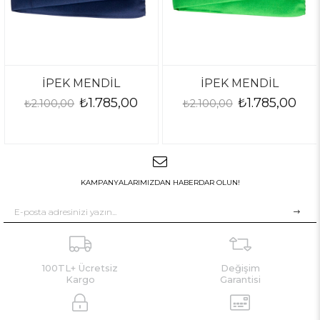
ENDİL
İPEK MENDİL
İPEK MENDİ
₺1.785,00
₺1.785,00
₺
₺2.100,00
₺2.100,00
KAMPANYALARIMIZDAN HABERDAR OLUN!
100TL+ Ücretsiz
Değişim
Kargo
Garantisi