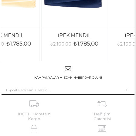
İPEK MENDİL
İPEK MENDİL
₺1.785,00
₺1.785,00
₺2.100,00
₺2.100,00
KAMPANYALARIMIZDAN HABERDAR OLUN!
100TL+ Ücretsiz
Değişim
Kargo
Garantisi