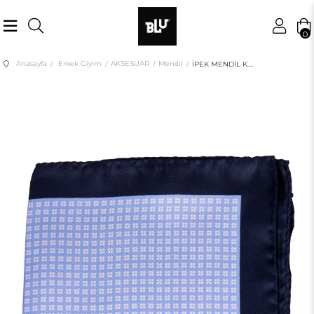
0
Anasayfa
Erkek Giyim
AKSESUAR
Mendil
İPEK MENDİL K.KARELİ