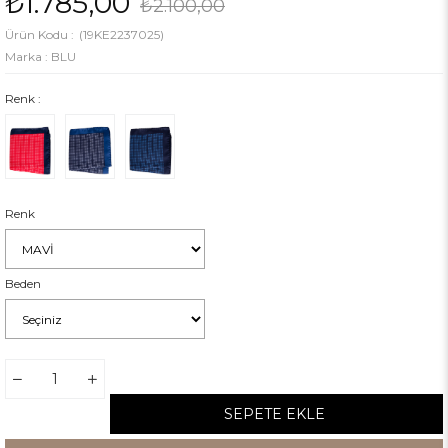
₺1.785,00
₺2.100,00
(19KE2237025)
Marka
:
BLU
Renk :
Renk
Beden