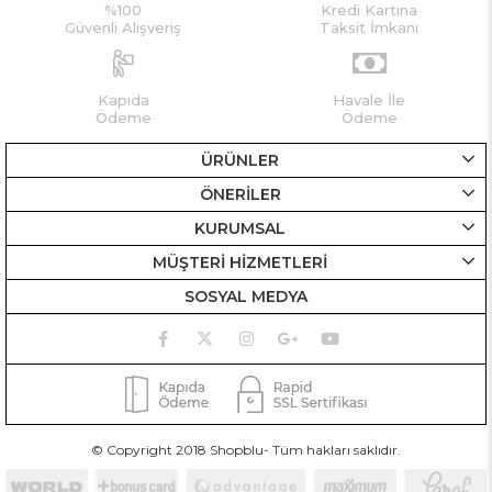
%100
Kredi Kartına
Güvenli Alışveriş
Taksit İmkanı
Kapıda
Havale İle
Ödeme
Ödeme
ÜRÜNLER
ÖNERİLER
KURUMSAL
MÜŞTERİ HİZMETLERİ
SOSYAL MEDYA
© Copyright 2018 Shopblu- Tüm hakları saklıdır.