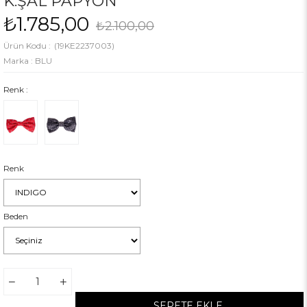
K.ŞAL PAPYON
₺1.785,00
₺2.100,00
(19KE2237003)
Marka
:
BLU
Renk :
Renk
Beden