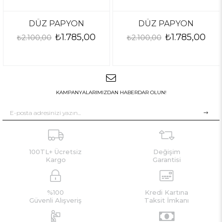
DÜZ PAPYON
DÜZ PAPYON
₺1.785,00
₺1.785,00
2.100,00
₺2.100,00
₺2
KAMPANYALARIMIZDAN HABERDAR OLUN!
100TL+ Ücretsiz
Değişim
Kargo
Garantisi
%100
Kredi Kartına
Güvenli Alışveriş
Taksit İmkanı