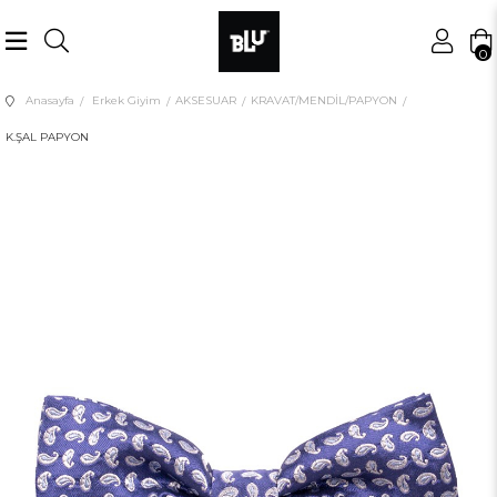
0
Anasayfa
Erkek Giyim
AKSESUAR
KRAVAT/MENDİL/PAPYON
K.ŞAL PAPYON